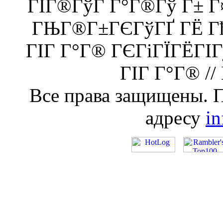
ГІГ®ГўГ Г°Г®Гў Г± 
ГЊГ®Г±ГЄГўГҐ ГЁ Гђ
ГІГ Г°Г® ГЄГіГЇГЁГІ
ГІГ Г°Г® //
Все права защищены. 
адресу
i