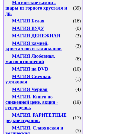
Магические камни -
шары из горного хрусталя и
(39)
др.
МАГИЯ Белая
(16)
МАГИЯ ВУДУ
(0)
МАГИЯ ДЕНЕЖНАЯ
(3)
МАГИЯ камней,
(3)
кристаллов и талисманов
МАГИЯ Любовная,
(6)
магия отношений
МАГИЯ на DVD
(10)
МАГИЯ Свечная,
(1)
узелковая
МАГИЯ Черная
(4)
МАГИЯ. Книги по
сниженной цене. акция -
(19)
супер цены.
МАГИЯ. РАРИТЕТНЫЕ
(17)
редкие издания.
МАГИЯ. Славянская и
(5)
ведическая