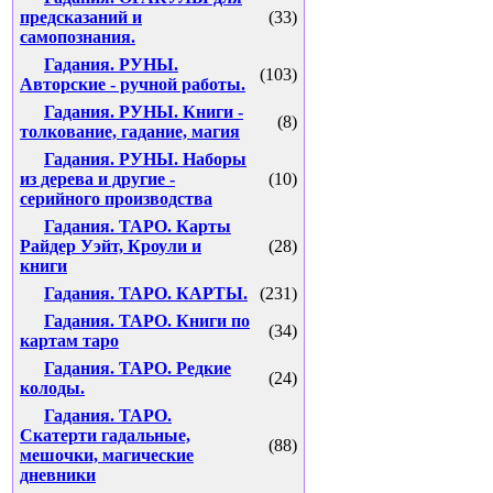
предсказаний и
(33)
самопознания.
Гадания. РУНЫ.
(103)
Авторские - ручной работы.
Гадания. РУНЫ. Книги -
(8)
толкование, гадание, магия
Гадания. РУНЫ. Наборы
из дерева и другие -
(10)
серийного производства
Гадания. ТАРО. Карты
Райдер Уэйт, Кроули и
(28)
книги
Гадания. ТАРО. КАРТЫ.
(231)
Гадания. ТАРО. Книги по
(34)
картам таро
Гадания. ТАРО. Редкие
(24)
колоды.
Гадания. ТАРО.
Скатерти гадальные,
(88)
мешочки, магические
дневники