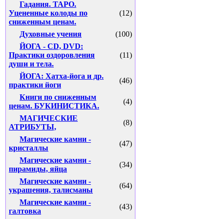
Гадания. ТАРО.
Уцененные колоды по
(12)
сниженным ценам.
Духовные учения
(100)
ЙОГА - CD, DVD:
Практики оздоровления
(11)
души и тела.
ЙОГА: Хатха-йога и др.
(46)
практики йоги
Книги по сниженным
(4)
ценам. БУКИНИСТИКА.
МАГИЧЕСКИЕ
(8)
АТРИБУТЫ,
Магические камни -
(47)
кристаллы
Магические камни -
(34)
пирамиды, яйца
Магические камни -
(64)
украшения, талисманы
Магические камни -
(43)
галтовка