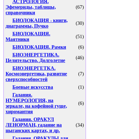
АСТРОЛОГИЯ.
Эфемериды, таблицы,
(67)
справочники
БИОЛОКАЦИЯ - книги,
(30)
диаграммы, Пучко
БИОЛОКАЦИЯ.
(51)
Маятники
БИОЛОКАЦИЯ. Рамки
(6)
БИОЭНЕРГЕТИКА.
(46)
Целительство. Долголетие
БИОЭНЕРГЕТКА.
Космоэнергетика, развитие
(7)
сверхспособностей
Боевые искусства
(1)
Гадания.
НУМЕРОЛОГИЯ, на
(6)
зеркале, на кофейной гуще,
хиромантия
Гадания. ОРАКУЛ
ЛЕНОРМАН, гадание на
(34)
цыганских картах, и др.
Гадания. ОРАКУЛЫ для