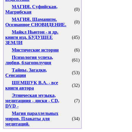
МАГИЯ. Суфийская,
(0)
Магрибская
МАГИЯ. Шаманизм.
(0)
Осознанное СНОВИДЕНИЕ.
Майкл Ньютон - и др.
книги изд. БУДУЩЕЕ
(45)
ЗЕМЛИ
Мистические истории
(6)
Психология успеха,
(61)
любви, благополучия
Тайны, Загадки,
(53)
Сенсации
ШЕМШУК В.А. - все
(32)
книги автора
Этническая музыка,
медитациия - диски - CD,
(7)
DVD -
Магия параллельных
миров. Плакаты для
(34)
медитаций.