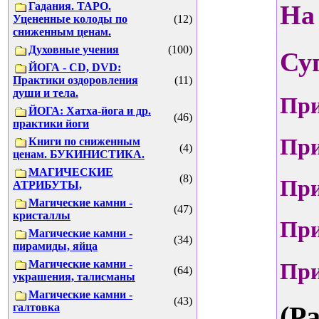
Гадания. ТАРО.
На
Уцененные колоды по
(12)
сниженным ценам.
Духовные учения
(100)
Су
ЙОГА - CD, DVD:
Практики оздоровления
(11)
души и тела.
При
ЙОГА: Хатха-йога и др.
(46)
практики йоги
При
Книги по сниженным
(4)
ценам. БУКИНИСТИКА.
МАГИЧЕСКИЕ
(8)
При
АТРИБУТЫ,
Магические камни -
(47)
кристаллы
При
Магические камни -
(34)
пирамиды, яйца
Магические камни -
При
(64)
украшения, талисманы
Магические камни -
(43)
(Р
галтовка