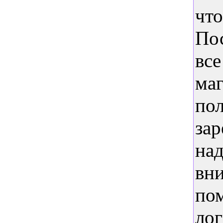
чт
Пос
вс
маг
пол
за
на
вни
по
лог