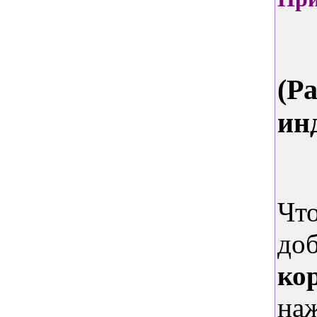
(Р
ин
Чт
до
ко
на