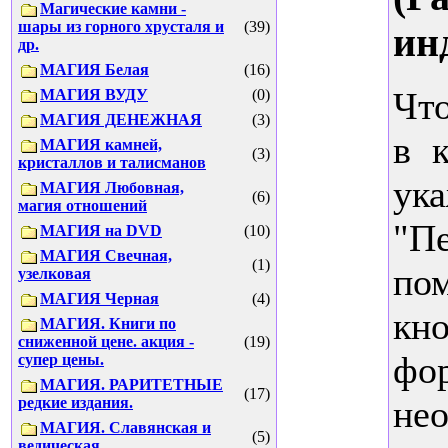
Магические камни -
шары из горного хрусталя и
(39)
ин
др.
МАГИЯ Белая
(16)
Что
МАГИЯ ВУДУ
(0)
МАГИЯ ДЕНЕЖНАЯ
(3)
в 
МАГИЯ камней,
(3)
кристаллов и талисманов
ука
МАГИЯ Любовная,
(6)
магия отношений
"П
МАГИЯ на DVD
(10)
МАГИЯ Свечная,
(1)
пом
узелковая
МАГИЯ Черная
(4)
кн
МАГИЯ. Книги по
сниженной цене. акция -
(19)
фор
супер цены.
МАГИЯ. РАРИТЕТНЫЕ
(17)
нео
редкие издания.
МАГИЯ. Славянская и
(5)
ведическая