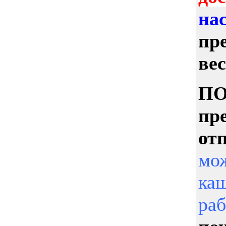
на
пр
вес
ПО
пр
о
тп
мож
каш
ра