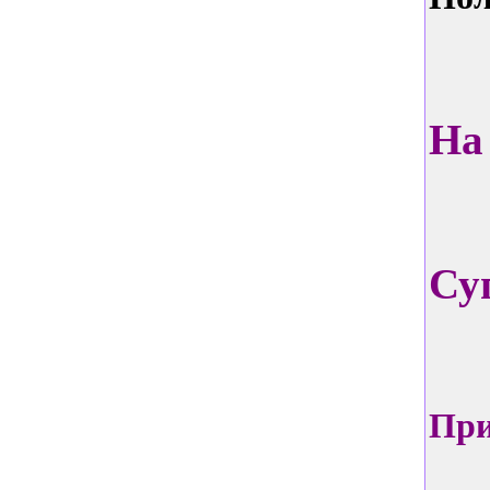
На
Су
При