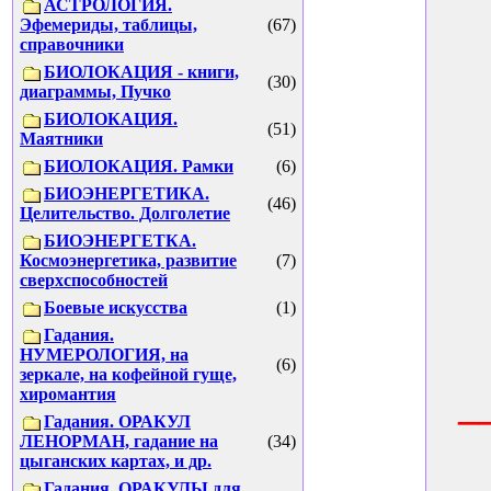
АСТРОЛОГИЯ.
Эфемериды, таблицы,
(67)
справочники
БИОЛОКАЦИЯ - книги,
(30)
диаграммы, Пучко
БИОЛОКАЦИЯ.
(51)
Маятники
БИОЛОКАЦИЯ. Рамки
(6)
БИОЭНЕРГЕТИКА.
(46)
Целительство. Долголетие
БИОЭНЕРГЕТКА.
Космоэнергетика, развитие
(7)
сверхспособностей
Боевые искусства
(1)
Гадания.
НУМЕРОЛОГИЯ, на
(6)
зеркале, на кофейной гуще,
_
хиромантия
Гадания. ОРАКУЛ
ЛЕНОРМАН, гадание на
(34)
цыганских картах, и др.
Гадания. ОРАКУЛЫ для