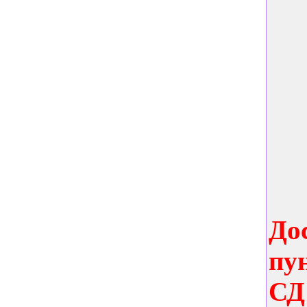
До
пу
СД