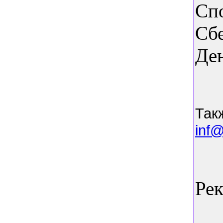
Сп
Сб
Ден
Так
inf@
Ре