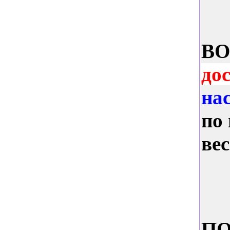
B
до
на
по
вес
ПО