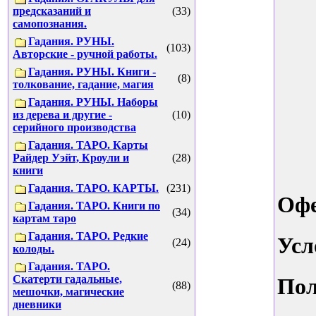
предсказаний и
(33)
самопознания.
Гадания. РУНЫ.
(103)
Авторские - ручной работы.
Гадания. РУНЫ. Книги -
(8)
толкование, гадание, магия
Гадания. РУНЫ. Наборы
из дерева и другие -
(10)
серийного производства
Гадания. ТАРО. Карты
Райдер Уэйт, Кроули и
(28)
книги
Гадания. ТАРО. КАРТЫ.
(231)
Оф
Гадания. ТАРО. Книги по
(34)
картам таро
Гадания. ТАРО. Редкие
Усл
(24)
колоды.
Гадания. ТАРО.
Скатерти гадальные,
Пол
(88)
мешочки, магические
дневники