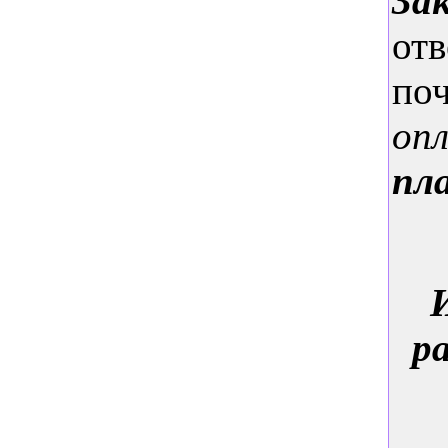
За
отв
поч
оп
пл
р