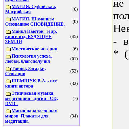
не
МАГИЯ. Суфийская,
(0)
Магрибская
по
МАГИЯ. Шаманизм.
(0)
Осознанное СНОВИДЕНИЕ.
Не
Майкл Ньютон - и др.
книги изд. БУДУЩЕЕ
(45)
- 
ЗЕМЛИ
Мистические истории
(6)
* (
Психология успеха,
(61)
любви, благополучия
Тайны, Загадки,
(53)
Сенсации
ШЕМШУК В.А. - все
(32)
книги автора
Этническая музыка,
медитациия - диски - CD,
(7)
DVD -
Магия параллельных
миров. Плакаты для
(34)
медитаций.