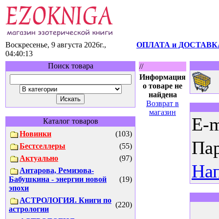
Воскресенье, 9 августа 2026г.,
ОПЛАТА и ДОСТАВК
04:40:13
Поиск товара
//
Информация
о товаре не
найдена
Возврат в
магазин
E-m
Каталог товаров
Новинки
(103)
Пар
Бестселлеры
(55)
Актуально
(97)
Нап
Антарова, Ремизова-
Бабушкина - энергии новой
(19)
эпохи
АСТРОЛОГИЯ. Книги по
(220)
астрологии