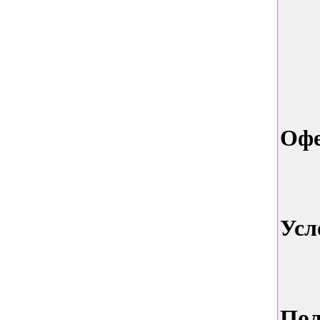
Офе
Усл
Пол