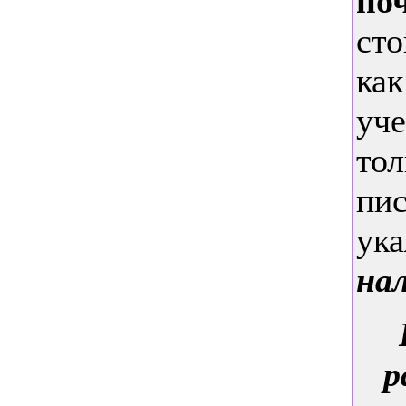
по
сто
ка
уче
тол
пис
ука
на
р