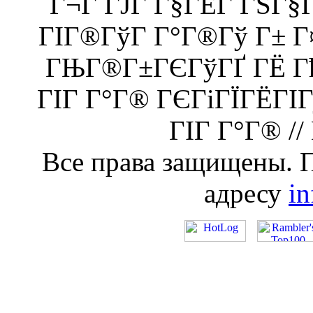
Г¬Г ГЈГ Г§ГЁГ­ ГЅГ
ГІГ®ГўГ Г°Г®Гў Г± 
ГЊГ®Г±ГЄГўГҐ ГЁ Гђ
ГІГ Г°Г® ГЄГіГЇГЁГІ
ГІГ Г°Г® //
Все права защищены. 
адресу
i