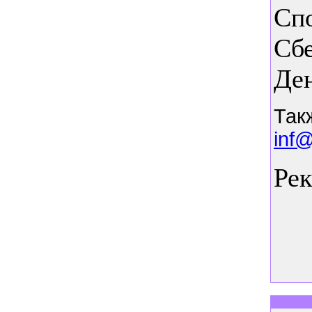
Сп
Сб
Ден
Так
inf
Ре