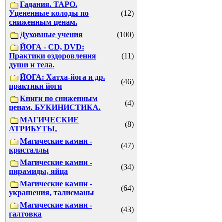
Гадания. ТАРО.
Уцененные колоды по
(12)
сниженным ценам.
Духовные учения
(100)
ЙОГА - CD, DVD:
Практики оздоровления
(11)
души и тела.
ЙОГА: Хатха-йога и др.
(46)
практики йоги
Книги по сниженным
(4)
ценам. БУКИНИСТИКА.
МАГИЧЕСКИЕ
(8)
АТРИБУТЫ,
Магические камни -
(47)
кристаллы
Магические камни -
(34)
пирамиды, яйца
Магические камни -
(64)
украшения, талисманы
Магические камни -
(43)
галтовка