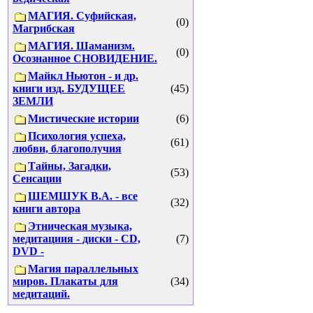
МАГИЯ. Суфийская,
(0)
Магрибская
МАГИЯ. Шаманизм.
(0)
Осознанное СНОВИДЕНИЕ.
Майкл Ньютон - и др.
книги изд. БУДУЩЕЕ
(45)
ЗЕМЛИ
Мистические истории
(6)
Психология успеха,
(61)
любви, благополучия
Тайны, Загадки,
(53)
Сенсации
ШЕМШУК В.А. - все
(32)
книги автора
Этническая музыка,
медитациия - диски - CD,
(7)
DVD -
Магия параллельных
миров. Плакаты для
(34)
медитаций.