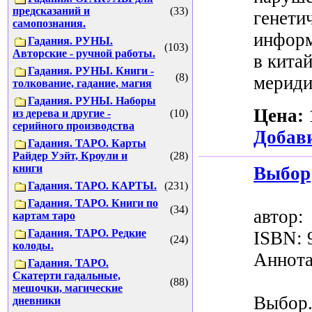
предсказаний и
(33)
генети
самопознания.
информ
Гадания. РУНЫ.
(103)
Авторские - ручной работы.
в кита
Гадания. РУНЫ. Книги -
(8)
меридиа
толкование, гадание, магия
Гадания. РУНЫ. Наборы
Цена:
из дерева и другие -
(10)
серийного производства
Добави
Гадания. ТАРО. Карты
Райдер Уэйт, Кроули и
(28)
книги
Выбор
Гадания. ТАРО. КАРТЫ.
(231)
Гадания. ТАРО. Книги по
(34)
автор
картам таро
Гадания. ТАРО. Редкие
ISBN: 
(24)
колоды.
Аннота
Гадания. ТАРО.
Скатерти гадальные,
(88)
мешочки, магические
Выб
дневники