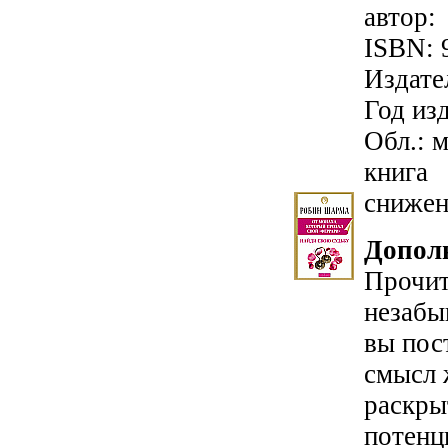
авто
ISBN: 
Издате
Год изд
Обл.: м
книг
снижен
Допол
Прочит
незабы
вы пос
смысл 
раскры
потенц