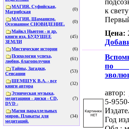
подсоз
МАГИЯ. Суфийская,
к свету
(0)
Магрибская
Первый
МАГИЯ. Шаманизм.
(0)
Осознанное СНОВИДЕНИЕ.
Майкл Ньютон - и др.
Цена:
книги изд. БУДУЩЕЕ
(45)
Добави
ЗЕМЛИ
Мистические истории
(6)
Вспом
Психология успеха,
(61)
любви, благополучия
по ч
Тайны, Загадки,
(53)
эволю
Сенсации
ШЕМШУК В.А. - все
(32)
книги автора
автор:
Этническая музыка,
медитациия - диски - CD,
(7)
5-9550
DVD -
Издате
Магия параллельных
миров. Плакаты для
(34)
Год изд
медитаций.
Обл.: м