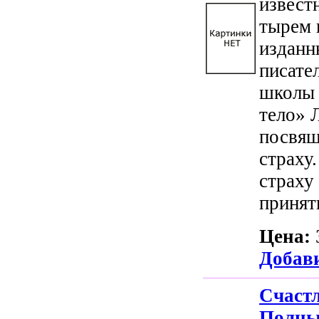
извест
тырем
изданн
писате
школы 
тело» 
посвящ
страху
страху
приняти
Цена:
Добави
Счас
Полн