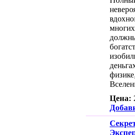
Полный
неверо
вдохно
многих
должны
богатст
изобил
деньга
физике
Вселенн
Цена:
Добави
Секр
Экспе