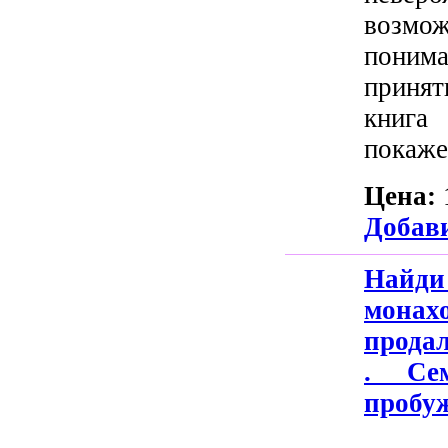
возмож
понима
принят
книга
покажет
Цена:
Добави
Найди
мона
прода
. Се
пробуж