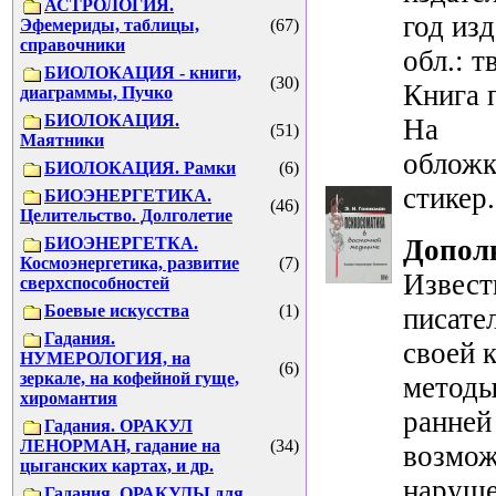
АСТРОЛОГИЯ.
год изд
Эфемериды, таблицы,
(67)
справочники
обл.: тв
БИОЛОКАЦИЯ - книги,
(30)
Книга 
диаграммы, Пучко
БИОЛОКАЦИЯ.
На з
(51)
Маятники
обло
БИОЛОКАЦИЯ. Рамки
(6)
стикер.
БИОЭНЕРГЕТИКА.
(46)
Целительство. Долголетие
БИОЭНЕРГЕТКА.
Допол
Космоэнергетика, развитие
(7)
Извест
сверхспособностей
Боевые искусства
(1)
писате
Гадания.
своей 
НУМЕРОЛОГИЯ, на
(6)
зеркале, на кофейной гуще,
методы
хиромантия
ранней
Гадания. ОРАКУЛ
ЛЕНОРМАН, гадание на
(34)
возмож
цыганских картах, и др.
наруше
Гадания. ОРАКУЛЫ для