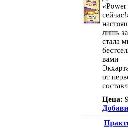
«Power
сейчас!
настоящ
лишь за
стала 
бестсел
вами — 
Экхарта
от перв
составл
Цена:
Добави
Практи