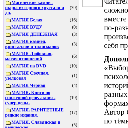
читате
Магические камни -
шары из горного хрусталя и
(39)
сложн
др.
вместе
МАГИЯ Белая
(16)
по-ра
МАГИЯ ВУДУ
(0)
МАГИЯ ДЕНЕЖНАЯ
(3)
произв
МАГИЯ камней,
себя п
(3)
кристаллов и талисманов
МАГИЯ Любовная,
(6)
Допол
магия отношений
МАГИЯ на DVD
(10)
«Выбор
МАГИЯ Свечная,
психол
(1)
узелковая
истори
МАГИЯ Черная
(4)
МАГИЯ. Книги по
разных
сниженной цене. акция -
(19)
формах
супер цены.
МАГИЯ. РАРИТЕТНЫЕ
Автор 
(17)
редкие издания.
по тём
МАГИЯ. Славянская и
(5)
ведическая