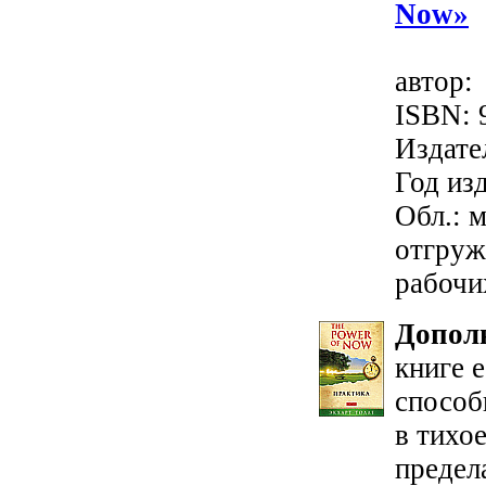
Now»
авто
ISBN: 
Издате
Год изд
Обл.: м
отгруж
рабочи
Допол
книге е
способ
в тихое
предел