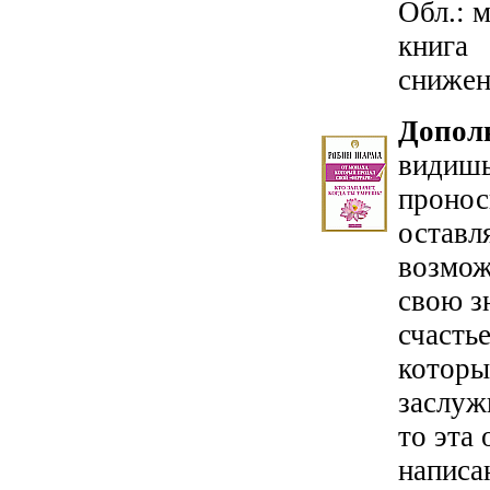
Обл.: м
книг
снижен
Допол
видишь
пронос
оставл
возмож
свою з
счастье
которы
заслуж
то эта 
написа