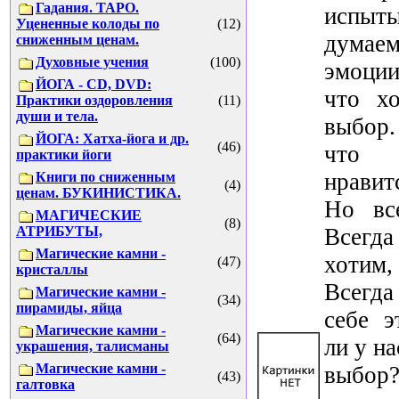
Гадания. ТАРО.
испы
Уцененные колоды по
(12)
думае
сниженным ценам.
Духовные учения
(100)
эмоции
ЙОГА - CD, DVD:
что хо
Практики оздоровления
(11)
души и тела.
выбор
ЙОГА: Хатха-йога и др.
(46)
что 
практики йоги
нравит
Книги по сниженным
(4)
ценам. БУКИНИСТИКА.
Но вс
МАГИЧЕСКИЕ
(8)
АТРИБУТЫ,
Всегда
Магические камни -
хотим,
(47)
кристаллы
Всегда
Магические камни -
(34)
пирамиды, яйца
себе э
Магические камни -
(64)
ли у на
украшения, талисманы
Магические камни -
выбор?
(43)
галтовка