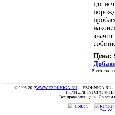
где ис
порожд
пробле
наконе
значит
собств
Цена:
Добави
Всего товаро
© 2005-2012
WWW.EZOKNIGA.RU
- . EZOKNIGA.RU - 
Г¤Г®Г±ГІГ ГўГЄГ®Г© ГЇГ
Все права защищены. По всем 