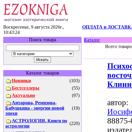
Воскресенье, 9 августа 2026г.,
ОПЛАТА и ДОСТАВК
10:43:24
Поиск товара
Каталог
Всего товаро
Псих
Каталог товаров
восто
Новинки
(103)
Клини
Бестселлеры
(55)
Актуально
(97)
авто
Антарова, Ремизова-
Бабушкина - энергии новой
(19)
Иосиф
эпохи
88875-
АСТРОЛОГИЯ. Книги по
(220)
астрологии
издате