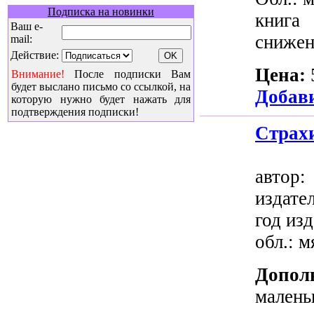
Подписка на новинки
книг
Ваш e-
снижен
mail:
Действие:
Цена:
Внимание!
После подписки Вам
будет выслано письмо со ссылкой, на
Добави
которую нужно будет нажать для
подтверждения подписки!
Страхи
авт
издате
год изд
обл.: м
Допол
малень