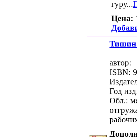
гуру...
Цена:
Добави
Тишина
авто
ISBN: 9
Издате
Год изд.
Обл.: м
отгруж
рабочи
Дополн