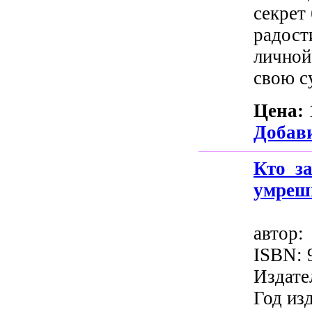
секрет
радост
личной
свою су
Цена:
Добави
Кто за
умрешь
авто
ISBN: 
Издате
Год изд