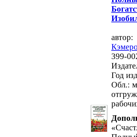
Бог
Изобил
автор
Кэмер
399-00
Издате
Год изд
Обл.: м
отгруж
рабочи
Допол
«Счаст