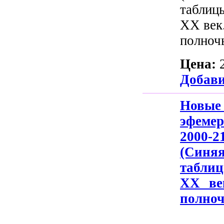
таблиц
ХХ век
полночь
Цена:
Добави
Нов
эфеме
2000-
(Синя
табли
ХХ ве
полноч