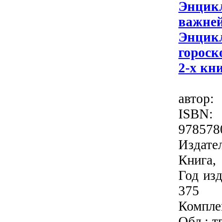
Энцик
важне
Энцик
гороск
2-х кн
автор
ISBN: 
978578
Издат
Книга,
Год изд
375
Комплек
Обл.: т