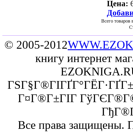
Цена:
Добави
Всего товаров 
С
© 2005-2012
WWW.EZOK
книгу интернет маг
EZOKNIGA.RU
ГЅГ§Г®ГІГҐГ°ГЁГ·ГҐГ±
Г¤Г®Г±ГІГ ГўГЄГ®Г
ГђГ®Г
Все права защищены. 