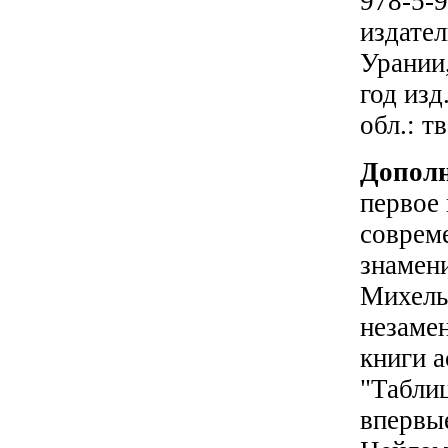
978-5-
издат
Урании
год изд.
обл.: тв
Допол
первое 
соврем
знамен
Михель
незаме
книги а
"Табли
впервы