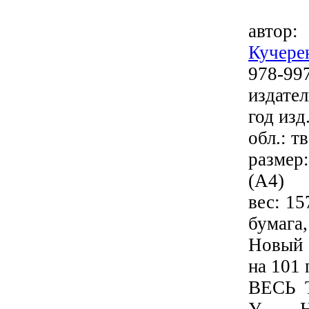
автор
Кучере
978-99
издате
год изд.
обл.: тв
разме
(А4)
вес: 15
бумага,
Новый 
на 101 
ВЕСЬ 