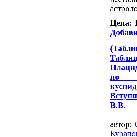
астролог
Цена:
Добави
(Табл
Таб
Плаци
по 
кусп
Вступ
В.В.
автор:
Курапо