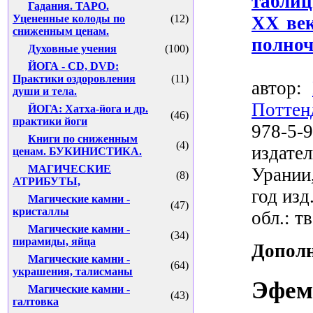
табли
Гадания. ТАРО.
Уцененные колоды по
(12)
ХХ век
сниженным ценам.
полноч
Духовные учения
(100)
ЙОГА - CD, DVD:
Практики оздоровления
(11)
автор:
души и тела.
Поттен
ЙОГА: Хатха-йога и др.
(46)
практики йоги
978-5-
Книги по сниженным
(4)
издат
ценам. БУКИНИСТИКА.
МАГИЧЕСКИЕ
Урании
(8)
АТРИБУТЫ,
год изд.
Магические камни -
(47)
кристаллы
обл.: тв
Магические камни -
(34)
пирамиды, яйца
Дополн
Магические камни -
(64)
украшения, талисманы
Эфем
Магические камни -
(43)
галтовка