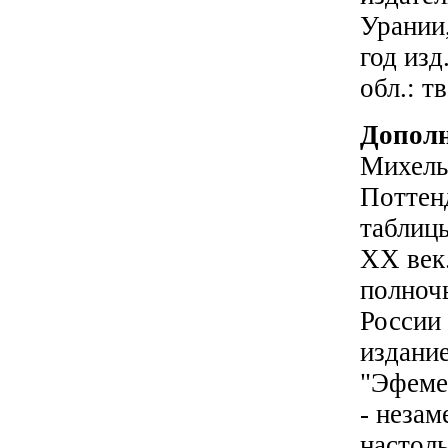
Урании
год изд.
обл.: тв
Дополн
Михель
Поттен
таблиц
ХХ век
полночь
России
издани
"Эфеме
- неза
настол