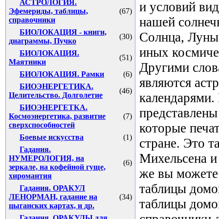
АСТРОЛОГИЯ.
и условий ви
Эфемериды, таблицы,
(67)
нашей солнеч
справочники
БИОЛОКАЦИЯ - книги,
Солнца, Луны
(30)
диаграммы, Пучко
иных космиче
БИОЛОКАЦИЯ.
(51)
Маятники
Другими сло
БИОЛОКАЦИЯ. Рамки
(6)
являются аст
БИОЭНЕРГЕТИКА.
(46)
календарями.
Целительство. Долголетие
БИОЭНЕРГЕТКА.
представлены
Космоэнергетика, развитие
(7)
которые печа
сверхспособностей
Боевые искусства
(1)
стране. Это 
Гадания.
Михельсена и
НУМЕРОЛОГИЯ, на
(6)
зеркале, на кофейной гуще,
же вы можете
хиромантия
таблицы домо
Гадания. ОРАКУЛ
ЛЕНОРМАН, гадание на
(34)
таблицы домо
цыганских картах, и др.
справочники 
Гадания. ОРАКУЛЫ для