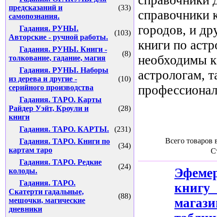
предсказаний и
(33)
справочники 
самопознания.
городов, и др
Гадания. РУНЫ.
(103)
Авторские - ручной работы.
книги по астр
Гадания. РУНЫ. Книги -
(8)
необходимы 
толкование, гадание, магия
Гадания. РУНЫ. Наборы
астрологам, т
из дерева и другие -
(10)
профессионал
серийного производства
Гадания. ТАРО. Карты
Райдер Уэйт, Кроули и
(28)
книги
Гадания. ТАРО. КАРТЫ.
(231)
Всего товаров 
Гадания. ТАРО. Книги по
(34)
картам таро
С
Гадания. ТАРО. Редкие
(24)
Эфем
колоды.
Гадания. ТАРО.
книг
Скатерти гадальные,
(88)
мага
мешочки, магические
дневники