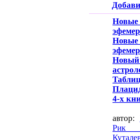
Добави
Нов
эфемер
Нов
эфеме
Новы
астро
Таб
Плаци
4-х кни
автор:
Рик 
Кутале