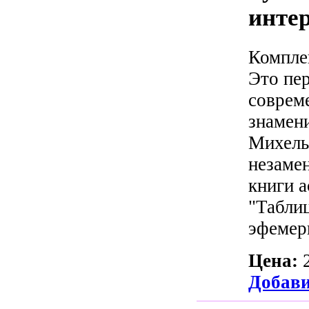
инте
Комплек
Это пер
соврем
знамен
Михель
незаме
книги а
"Табли
эфемери
Цена:
Добави