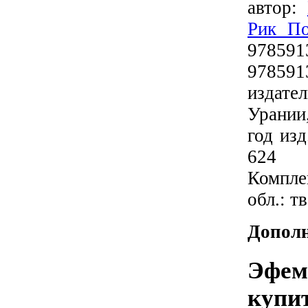
автор:
Рик По
978591
978591
издат
Урании
год изд
624
Комплек
обл.: тв
Дополн
Эфем
купи