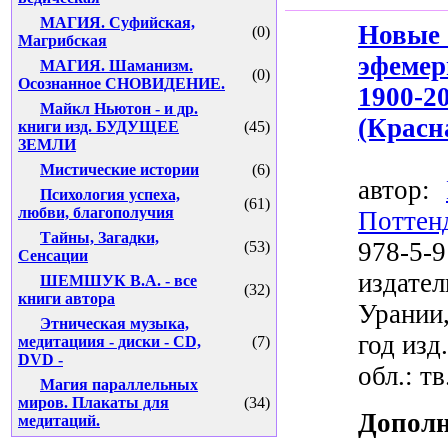
МАГИЯ. Суфийская,
Нов
(0)
Магрибская
эфеме
МАГИЯ. Шаманизм.
(0)
Осознанное СНОВИДЕНИЕ.
1900-2
Майкл Ньютон - и др.
(Красна
книги изд. БУДУЩЕЕ
(45)
ЗЕМЛИ
Мистические истории
(6)
автор:
Психология успеха,
(61)
любви, благополучия
Поттен
Тайны, Загадки,
978-5-9
(53)
Сенсации
издат
ШЕМШУК В.А. - все
(32)
книги автора
Урании
Этническая музыка,
год изд.
медитациия - диски - CD,
(7)
DVD -
обл.: тв
Магия параллельных
миров. Плакаты для
(34)
Дополн
медитаций.