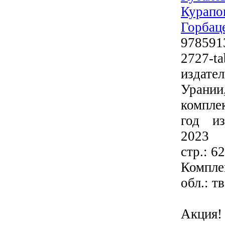
Курапо
Горбац
978591
2727-ta
издат
Урании
комплек
год из
2023
стр.: 6
Комплек
обл.: тв
Акция