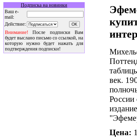
Подписка на новинки
Эфем
Ваш e-
mail:
купи
Действие:
интер
Внимание!
После подписки Вам
будет выслано письмо со ссылкой, на
которую нужно будет нажать для
подтверждения подписки!
Михель
Поттен
таблиц
век. 19
полночь
России
издани
"Эфемер
Цена: