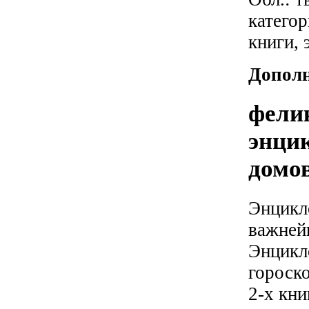
катего
книги,
Дополн
фели
энци
домо
Энцикл
важней
Энцикл
гороско
2-х кни