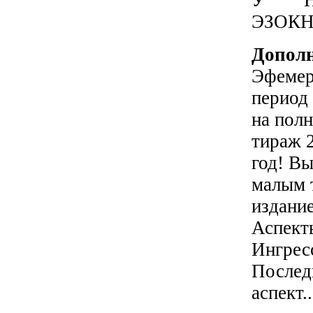
У 
ЭЗОКН
Дополн
Эфемер
период
на пол
тираж 2
год! В
малым 
издание
Аспект
Ингресс
Послед
аспект..