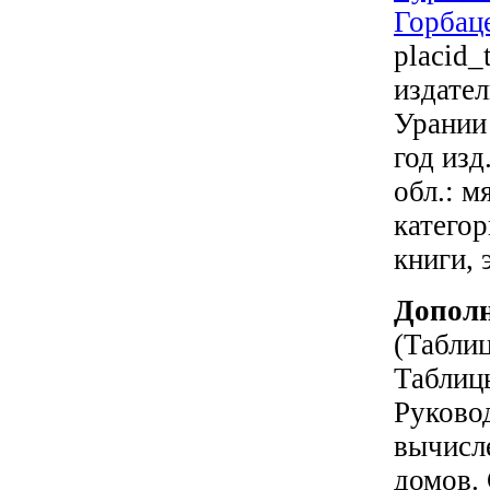
Горбац
placid_
издат
Урании
год изд.
обл.: м
катего
книги,
Дополн
(Табли
Таблиц
Руково
вычисл
домов.