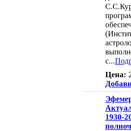
С.С.Ку
програ
обеспе
(Инсти
астроло
выполн
с...
Под
Цена:
Добави
Эфеме
Актуа
1930-
полно