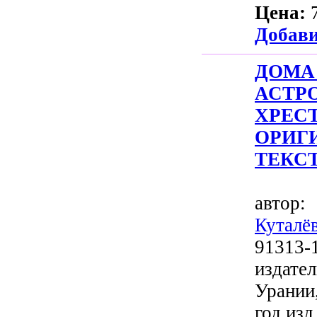
Цена:
Добави
Д
АСТР
ХРЕС
ОРИГ
ТЕКСТ
автор
Куталё
91313-
издат
Урании
год изд.