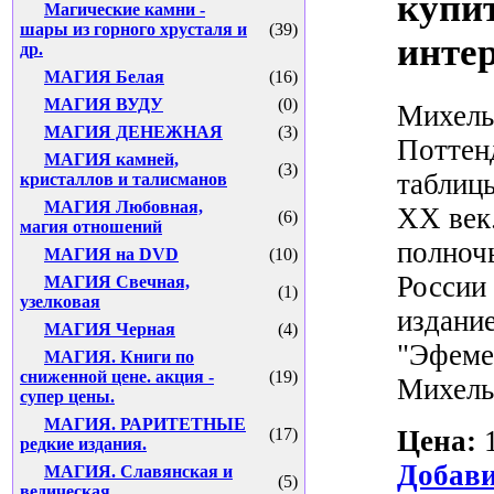
купи
Магические камни -
шары из горного хрусталя и
(39)
инте
др.
МАГИЯ Белая
(16)
МАГИЯ ВУДУ
(0)
Михель
МАГИЯ ДЕНЕЖНАЯ
(3)
Поттен
МАГИЯ камней,
(3)
таблиц
кристаллов и талисманов
МАГИЯ Любовная,
ХХ век
(6)
магия отношений
полночь
МАГИЯ на DVD
(10)
России
МАГИЯ Свечная,
(1)
узелковая
издани
МАГИЯ Черная
(4)
"Эфеме
МАГИЯ. Книги по
сниженной цене. акция -
(19)
Михельс
супер цены.
МАГИЯ. РАРИТЕТНЫЕ
Цена:
(17)
редкие издания.
Добави
МАГИЯ. Славянская и
(5)
ведическая