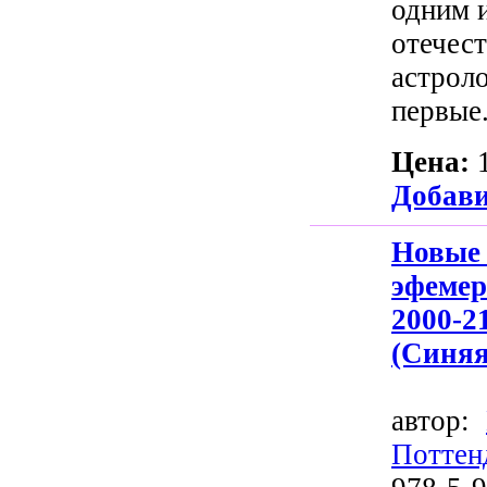
одним 
отечес
астрол
первые.
Цена:
Добави
Нов
эфеме
2000-
(Синяя
автор:
Поттен