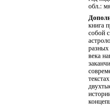
обл.: м
Допол
книга п
собой с
астрол
разных 
века н
заканч
соврем
текстах
двухты
истори
концепц