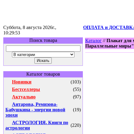
Суббота, 8 августа 2026г.,
ОПЛАТА и ДОСТАВК
10:29:53
Поиск товара
Каталог
//
Плакат для 
Параллельные миры"
Каталог товаров
Новинки
(103)
Бестселлеры
(55)
Актуально
(97)
Антарова, Ремизова-
Бабушкина - энергии новой
(19)
эпохи
АСТРОЛОГИЯ. Книги по
(220)
астрологии