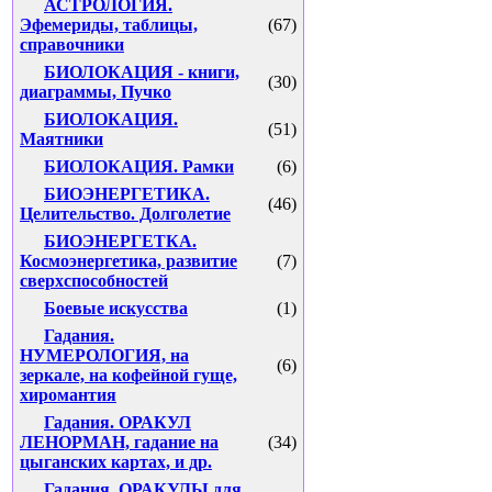
АСТРОЛОГИЯ.
Эфемериды, таблицы,
(67)
справочники
БИОЛОКАЦИЯ - книги,
(30)
диаграммы, Пучко
БИОЛОКАЦИЯ.
(51)
Маятники
БИОЛОКАЦИЯ. Рамки
(6)
БИОЭНЕРГЕТИКА.
(46)
Целительство. Долголетие
БИОЭНЕРГЕТКА.
Космоэнергетика, развитие
(7)
сверхспособностей
Боевые искусства
(1)
Гадания.
НУМЕРОЛОГИЯ, на
(6)
зеркале, на кофейной гуще,
хиромантия
Гадания. ОРАКУЛ
ЛЕНОРМАН, гадание на
(34)
цыганских картах, и др.
Гадания. ОРАКУЛЫ для