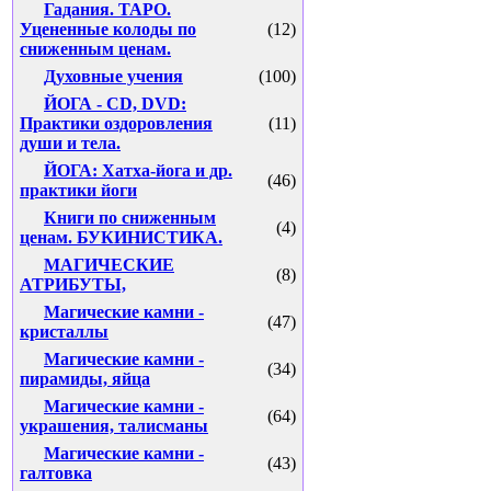
Гадания. ТАРО.
Уцененные колоды по
(12)
сниженным ценам.
Духовные учения
(100)
ЙОГА - CD, DVD:
Практики оздоровления
(11)
души и тела.
ЙОГА: Хатха-йога и др.
(46)
практики йоги
Книги по сниженным
(4)
ценам. БУКИНИСТИКА.
МАГИЧЕСКИЕ
(8)
АТРИБУТЫ,
Магические камни -
(47)
кристаллы
Магические камни -
(34)
пирамиды, яйца
Магические камни -
(64)
украшения, талисманы
Магические камни -
(43)
галтовка