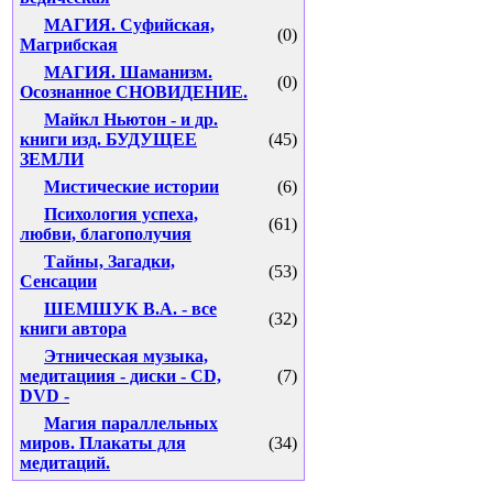
МАГИЯ. Суфийская,
(0)
Магрибская
МАГИЯ. Шаманизм.
(0)
Осознанное СНОВИДЕНИЕ.
Майкл Ньютон - и др.
книги изд. БУДУЩЕЕ
(45)
ЗЕМЛИ
Мистические истории
(6)
Психология успеха,
(61)
любви, благополучия
Тайны, Загадки,
(53)
Сенсации
ШЕМШУК В.А. - все
(32)
книги автора
Этническая музыка,
медитациия - диски - CD,
(7)
DVD -
Магия параллельных
миров. Плакаты для
(34)
медитаций.