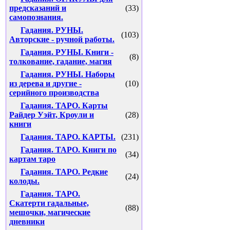
предсказаний и
(33)
самопознания.
Гадания. РУНЫ.
(103)
Авторские - ручной работы.
Гадания. РУНЫ. Книги -
(8)
толкование, гадание, магия
Гадания. РУНЫ. Наборы
из дерева и другие -
(10)
серийного производства
Гадания. ТАРО. Карты
Райдер Уэйт, Кроули и
(28)
книги
Гадания. ТАРО. КАРТЫ.
(231)
Гадания. ТАРО. Книги по
(34)
картам таро
Гадания. ТАРО. Редкие
(24)
колоды.
Гадания. ТАРО.
Скатерти гадальные,
(88)
мешочки, магические
дневники