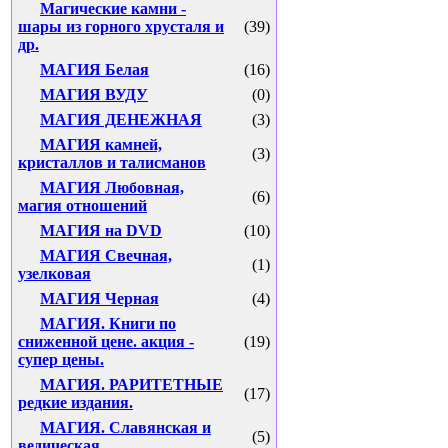
Магические камни -
шары из горного хрусталя и
(39)
др.
МАГИЯ Белая
(16)
МАГИЯ ВУДУ
(0)
МАГИЯ ДЕНЕЖНАЯ
(3)
МАГИЯ камней,
(3)
кристаллов и талисманов
МАГИЯ Любовная,
(6)
магия отношений
МАГИЯ на DVD
(10)
МАГИЯ Свечная,
(1)
узелковая
МАГИЯ Черная
(4)
МАГИЯ. Книги по
сниженной цене. акция -
(19)
супер цены.
МАГИЯ. РАРИТЕТНЫЕ
(17)
редкие издания.
МАГИЯ. Славянская и
(5)
ведическая