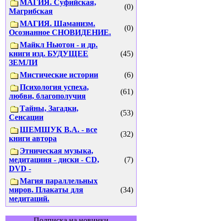
МАГИЯ. Суфийская,
(0)
Магрибская
МАГИЯ. Шаманизм.
(0)
Осознанное СНОВИДЕНИЕ.
Майкл Ньютон - и др.
книги изд. БУДУЩЕЕ
(45)
ЗЕМЛИ
Мистические истории
(6)
Психология успеха,
(61)
любви, благополучия
Тайны, Загадки,
(53)
Сенсации
ШЕМШУК В.А. - все
(32)
книги автора
Этническая музыка,
медитациия - диски - CD,
(7)
DVD -
Магия параллельных
миров. Плакаты для
(34)
медитаций.
Подписка на новинки