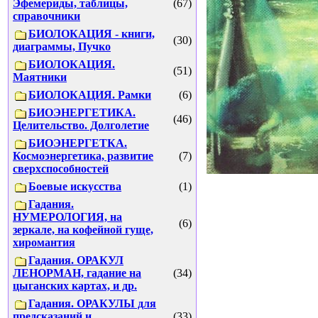
Эфемериды, таблицы,
(67)
справочники
БИОЛОКАЦИЯ - книги,
(30)
диаграммы, Пучко
БИОЛОКАЦИЯ.
(51)
Маятники
БИОЛОКАЦИЯ. Рамки
(6)
БИОЭНЕРГЕТИКА.
(46)
Целительство. Долголетие
БИОЭНЕРГЕТКА.
Космоэнергетика, развитие
(7)
сверхспособностей
Боевые искусства
(1)
Гадания.
НУМЕРОЛОГИЯ, на
(6)
зеркале, на кофейной гуще,
хиромантия
Гадания. ОРАКУЛ
ЛЕНОРМАН, гадание на
(34)
цыганских картах, и др.
Гадания. ОРАКУЛЫ для
предсказаний и
(33)