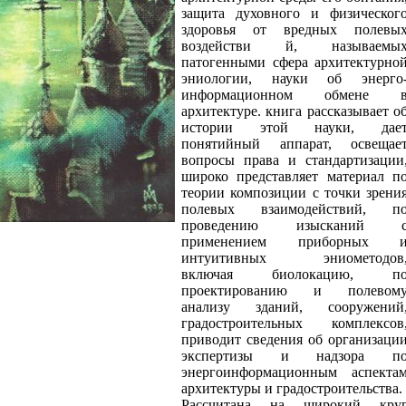
защита духовного и физическог
здоровья от вредных полевы
воздействи й, называемы
патогенными сфера архитектурно
эниологии, науки об энерго
информационном обмене 
архитектуре. книга рассказывает о
истории этой науки, дае
понятийный аппарат, освещае
вопросы права и стандартизации
широко представляет материал п
теории композиции с точки зрени
полевых взаимодействий, п
проведению изысканий 
применением приборных 
интуитивных эниометодов
включая биолокацию, п
проектированию и полевом
анализу зданий, сооружений
градостроительных комплексов
приводит сведения об организаци
экспертизы и надзора п
энергоинформационным аспекта
архитектуры и градостроительства.
Рассчитана на широкий кру