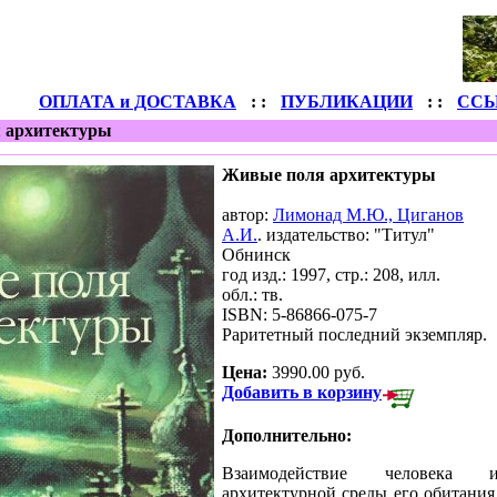
ОПЛАТА и ДОСТАВКА
: :
ПУБЛИКАЦИИ
: :
СС
 архитектуры
Живые поля архитектуры
автор:
Лимонад М.Ю., Циганов
А.И.
.
издательство: "Титул"
Обнинск
год изд.: 1997, стр.: 208, илл.
обл.: тв.
ISBN: 5-86866-075-7
Раритетный последний экземпляр.
Цена:
3990.00 руб.
Добавить в корзину
Дополнительно:
Взаимодействие человека 
архитектурной среды его обитания