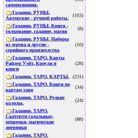
самопознания.
Гадания. РУНЫ.
(103)
Авторские - ручной работы.
Гадания. РУНЫ. Книги -
(8)
толкование, гадание, магия
Гадания. РУНЫ. Наборы
из дерева и другие -
(10)
серийного производства
Гадания. ТАРО. Карты
Райдер Уэйт, Кроули и
(28)
книги
Гадания. ТАРО. КАРТЫ.
(231)
Гадания. ТАРО. Книги по
(34)
картам таро
Гадания. ТАРО. Редкие
(24)
колоды.
Гадания. ТАРО.
Скатерти гадальные,
(88)
мешочки, магические
дневники
Гадания. ТАРО.