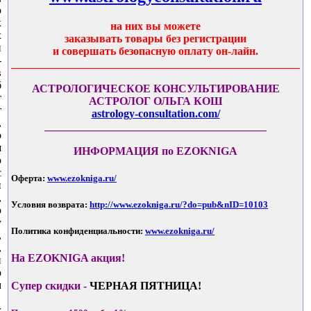
о
х
на них вы можете
х
заказывать товары без регистрации
й
и совершать безопасную оплату он-лайн.
-
____________________________________________________
в
б
АСТРОЛОГИЧЕСКОЕ КОНСУЛЬТИРОВАНИЕ
т
АСТРОЛОГ ОЛЬГА КОШ
т
astrology-consultation.com/
,
________________________________________
о
я
ИНФОРМАЦИЯ по EZOKNIGA
о
с
Оферта:
www.ezokniga.ru/
и
,
Условия возврата:
http://www.ezokniga.ru/?do=pub&nID=10103
о
у
Политика конфиденциальности:
www.ezokniga.ru/
,
,
На EZOKNIGA акция!
и
о
м
Супер скидки -
ЧЕРНАЯ ПЯТНИЦА!
г