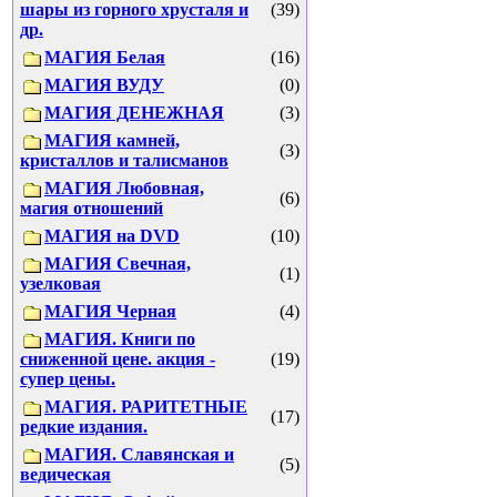
шары из горного хрусталя и
(39)
др.
МАГИЯ Белая
(16)
МАГИЯ ВУДУ
(0)
МАГИЯ ДЕНЕЖНАЯ
(3)
МАГИЯ камней,
(3)
кристаллов и талисманов
МАГИЯ Любовная,
(6)
магия отношений
МАГИЯ на DVD
(10)
МАГИЯ Свечная,
(1)
узелковая
МАГИЯ Черная
(4)
МАГИЯ. Книги по
сниженной цене. акция -
(19)
супер цены.
МАГИЯ. РАРИТЕТНЫЕ
(17)
редкие издания.
МАГИЯ. Славянская и
(5)
ведическая