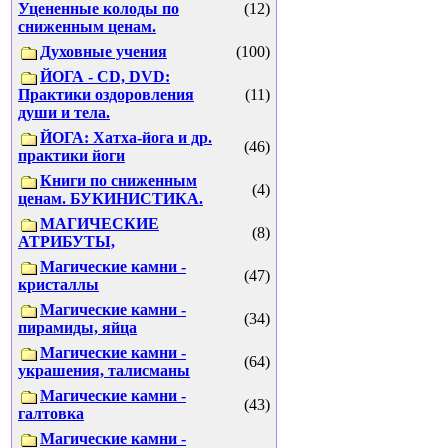
Уцененные колоды по
(12)
сниженным ценам.
Духовные учения
(100)
ЙОГА - CD, DVD:
Практики оздоровления
(11)
души и тела.
ЙОГА: Хатха-йога и др.
(46)
практики йоги
Книги по сниженным
(4)
ценам. БУКИНИСТИКА.
МАГИЧЕСКИЕ
(8)
АТРИБУТЫ,
Магические камни -
(47)
кристаллы
Магические камни -
(34)
пирамиды, яйца
Магические камни -
(64)
украшения, талисманы
Магические камни -
(43)
галтовка
Магические камни -