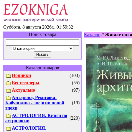
Суббота, 8 августа 2026г., 01:59:32
Поиск товара
Каталог
//
Живые поля
Каталог товаров
Новинки
(103)
Бестселлеры
(55)
Актуально
(97)
Антарова, Ремизова-
Бабушкина - энергии новой
(19)
эпохи
АСТРОЛОГИЯ. Книги по
(220)
астрологии
АСТРОЛОГИЯ.