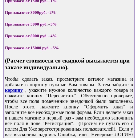
При заказе от 1500 руб. - 1%
,
й
При заказе от 3000руб. - 2%
,
и
При заказе от 5000 руб. - 3%
При заказе от 8000 руб. - 4%
При заказе от 15000 руб. - 5%
(Расчет стоимости со скидкой высылается при
заказе индивидуально).
Чтобы сделать заказ, просмотрите каталог магазина и
добавьте в корзину нужные Вам товары. Затем зайдите в
корзину
, укажите нужное количество каждого товара и
нажмите кнопку "Пересчитать". Обязятельно проверьте,
чтобы все поля помеченные звездочкой были заполнены.
После этого, нажмите кнопку "Оформить заказ" и
заполните все необходимые поля формы. Если делаете заказ
в нашем магазие в первый раз - вам необходимо заполнить
все поля в поле "Регистрация". (Просим не путать его с
полем Для Уже зарегестрированных пользователей). Если у
вас выскочила надпись Ошибка, или Неверные ЛОГИН/