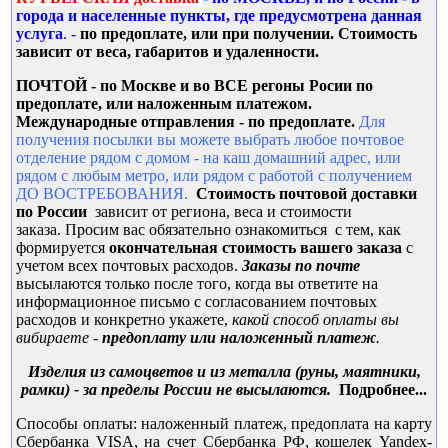
города и населенные пункты, где предусмотрена данная
услуга
. -
по предоплате, или при получении. Стоимость
зависит от веса, габаритов и удаленности.
ПОЧТОЙ - по Москве и во ВСЕ регоны Росии по
предоплате, или наложенным платежом.
Международные о
тправления - по предоплате.
Для
получения посылки вы можете выбрать любое почтовое
отделение рядом с домом - на каш домашний адрес, или
рядом с любым метро, или рядом с работой с получением
ДО ВОСТРЕБОВАНИЯ.
Стоимость почтовой доставки
по России
зависит от региона, веса и стоимости
заказа. Просим вас обязательно ознакомиться с тем, как
формируется
окончательная
стоимость вашего заказа
с
учетом всех почтовых расходов.
Заказы по почте
высылаются только после того, когда вы ответите на
информационное письмо с согласованием почтовых
расходов и конкретно укажете,
какой способ оплаты вы
вибираете -
предоплату или наложенный платеж
.
Изд
елия из самоцветов и из металла (руны, маятники,
рамки) - за пределы России не высылаются.
Подробнее...
Способы оплаты: наложенный платеж, предоплата на карту
Сбербанка VISA, на счет Сбербанка РФ, кошелек Yandex-