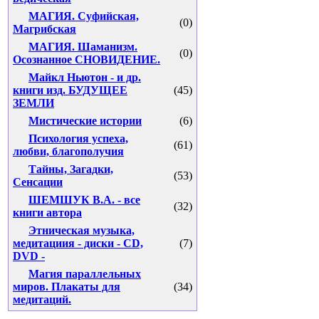
МАГИЯ. Суфийская,
(0)
Магрибская
МАГИЯ. Шаманизм.
(0)
Осознанное СНОВИДЕНИЕ.
Майкл Ньютон - и др.
книги изд. БУДУЩЕЕ
(45)
ЗЕМЛИ
Мистические истории
(6)
Психология успеха,
(61)
любви, благополучия
Тайны, Загадки,
(53)
Сенсации
ШЕМШУК В.А. - все
(32)
книги автора
Этническая музыка,
медитациия - диски - CD,
(7)
DVD -
Магия параллельных
миров. Плакаты для
(34)
медитаций.