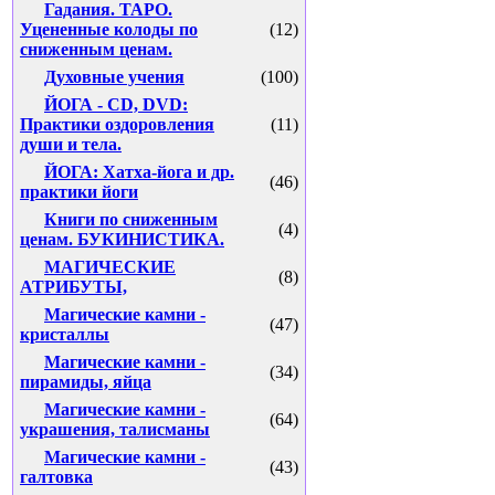
Гадания. ТАРО.
Уцененные колоды по
(12)
сниженным ценам.
Духовные учения
(100)
ЙОГА - CD, DVD:
Практики оздоровления
(11)
души и тела.
ЙОГА: Хатха-йога и др.
(46)
практики йоги
Книги по сниженным
(4)
ценам. БУКИНИСТИКА.
МАГИЧЕСКИЕ
(8)
АТРИБУТЫ,
Магические камни -
(47)
кристаллы
Магические камни -
(34)
пирамиды, яйца
Магические камни -
(64)
украшения, талисманы
Магические камни -
(43)
галтовка