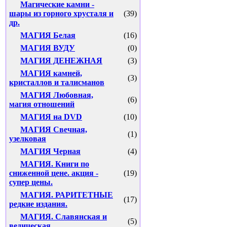
Магические камни -
шары из горного хрусталя и
(39)
др.
МАГИЯ Белая
(16)
МАГИЯ ВУДУ
(0)
МАГИЯ ДЕНЕЖНАЯ
(3)
МАГИЯ камней,
(3)
кристаллов и талисманов
МАГИЯ Любовная,
(6)
магия отношений
МАГИЯ на DVD
(10)
МАГИЯ Свечная,
(1)
узелковая
МАГИЯ Черная
(4)
МАГИЯ. Книги по
сниженной цене. акция -
(19)
супер цены.
МАГИЯ. РАРИТЕТНЫЕ
(17)
редкие издания.
МАГИЯ. Славянская и
(5)
ведическая