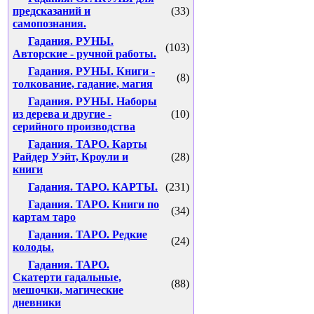
предсказаний и
(33)
самопознания.
Гадания. РУНЫ.
(103)
Авторские - ручной работы.
Гадания. РУНЫ. Книги -
(8)
толкование, гадание, магия
Гадания. РУНЫ. Наборы
из дерева и другие -
(10)
серийного производства
Гадания. ТАРО. Карты
Райдер Уэйт, Кроули и
(28)
книги
Гадания. ТАРО. КАРТЫ.
(231)
Гадания. ТАРО. Книги по
(34)
картам таро
Гадания. ТАРО. Редкие
(24)
колоды.
Гадания. ТАРО.
Скатерти гадальные,
(88)
мешочки, магические
дневники