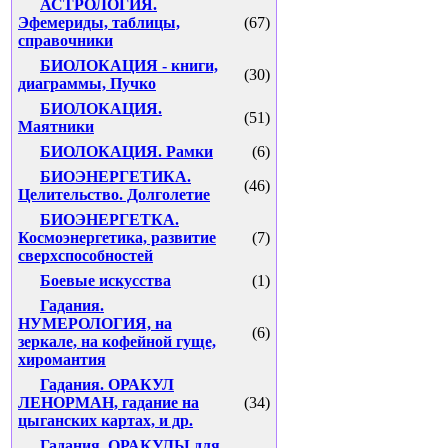
АСТРОЛОГИЯ.
Эфемериды, таблицы,
(67)
справочники
БИОЛОКАЦИЯ - книги,
(30)
диаграммы, Пучко
БИОЛОКАЦИЯ.
(51)
Маятники
БИОЛОКАЦИЯ. Рамки
(6)
БИОЭНЕРГЕТИКА.
(46)
Целительство. Долголетие
БИОЭНЕРГЕТКА.
Космоэнергетика, развитие
(7)
сверхспособностей
Боевые искусства
(1)
Гадания.
НУМЕРОЛОГИЯ, на
(6)
зеркале, на кофейной гуще,
хиромантия
Гадания. ОРАКУЛ
ЛЕНОРМАН, гадание на
(34)
цыганских картах, и др.
Гадания. ОРАКУЛЫ для