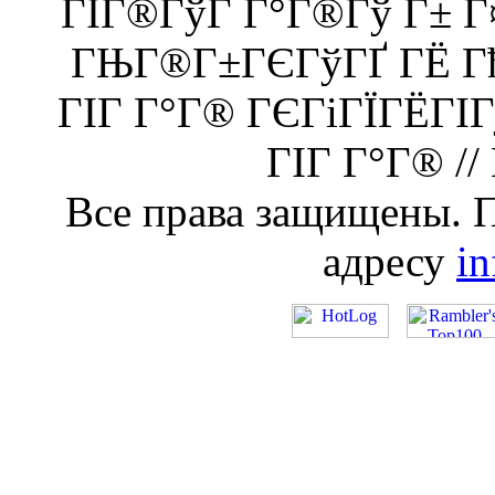
ГІГ®ГўГ Г°Г®Гў Г± 
ГЊГ®Г±ГЄГўГҐ ГЁ Гђ
ГІГ Г°Г® ГЄГіГЇГЁГІ
ГІГ Г°Г® //
Все права защищены. 
адресу
i