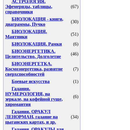
АСТРОЛОГИЯ.
Эфемериды, таблицы,
(67)
справочники
БИОЛОКАЦИЯ - книги,
(30)
диаграммы, Пучко
БИОЛОКАЦИЯ.
(51)
Маятники
БИОЛОКАЦИЯ. Рамки
(6)
БИОЭНЕРГЕТИКА.
(46)
Целительство. Долголетие
БИОЭНЕРГЕТКА.
Космоэнергетика, развитие
(7)
сверхспособностей
Боевые искусства
(1)
Гадания.
НУМЕРОЛОГИЯ, на
(6)
зеркале, на кофейной гуще,
хиромантия
Гадания. ОРАКУЛ
ЛЕНОРМАН, гадание на
(34)
цыганских картах, и др.
Гадания. ОРАКУЛЫ для