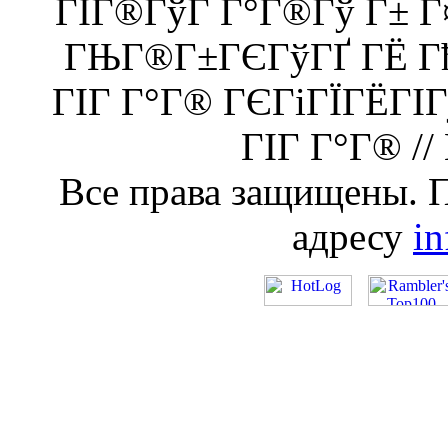
ГІГ®ГўГ Г°Г®Гў Г± 
ГЊГ®Г±ГЄГўГҐ ГЁ Гђ
ГІГ Г°Г® ГЄГіГЇГЁГІ
ГІГ Г°Г® //
Все права защищены. 
адресу
i