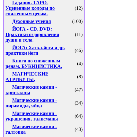
Гадания. ТАРО.
Уцененные колоды по
(12)
сниженным ценам.
Духовные учения
(100)
ЙОГА - CD, DVD:
Практики оздоровления
(11)
души и тела.
ЙОГА: Хатха-йога и др.
(46)
практики йоги
Книги по сниженным
(4)
ценам. БУКИНИСТИКА.
МАГИЧЕСКИЕ
(8)
АТРИБУТЫ,
Магические камни -
(47)
кристаллы
Магические камни -
(34)
пирамиды, яйца
Магические камни -
(64)
украшения, талисманы
Магические камни -
(43)
галтовка