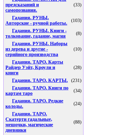
предсказаний и
(33)
самопознания.
Гадания. РУНЫ.
(103)
Авторские - ручной работы.
Гадания. РУНЫ. Книги -
(8)
толкование, гадание, магия
Гадания. РУНЫ. Наборы
из дерева и другие -
(10)
серийного производства
Гадания. ТАРО. Карты
Райдер Уэйт, Кроули и
(28)
книги
Гадания. ТАРО. КАРТЫ.
(231)
Гадания. ТАРО. Книги по
(34)
картам таро
Гадания. ТАРО. Редкие
(24)
колоды.
Гадания. ТАРО.
Скатерти гадальные,
(88)
мешочки, магические
дневники