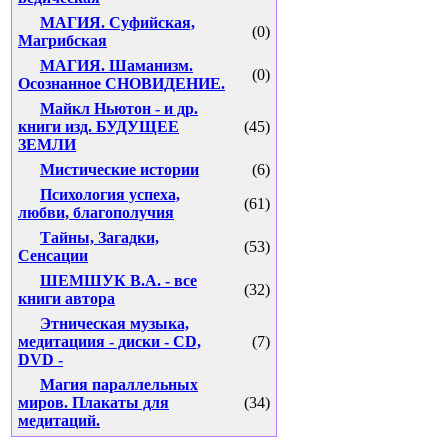
МАГИЯ. Суфийская,
(0)
Магрибская
МАГИЯ. Шаманизм.
(0)
Осознанное СНОВИДЕНИЕ.
Майкл Ньютон - и др.
книги изд. БУДУЩЕЕ
(45)
ЗЕМЛИ
Мистические истории
(6)
Психология успеха,
(61)
любви, благополучия
Тайны, Загадки,
(53)
Сенсации
ШЕМШУК В.А. - все
(32)
книги автора
Этническая музыка,
медитациия - диски - CD,
(7)
DVD -
Магия параллельных
миров. Плакаты для
(34)
медитаций.