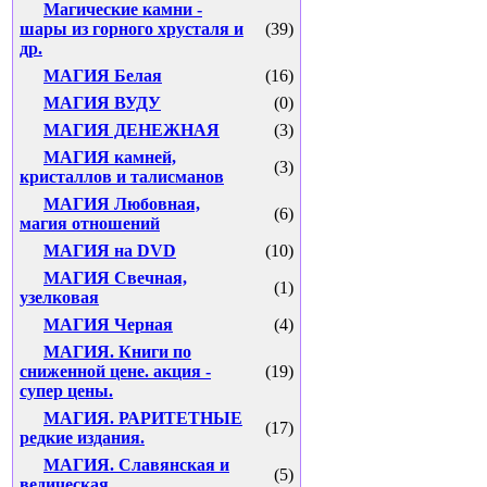
Магические камни -
шары из горного хрусталя и
(39)
др.
МАГИЯ Белая
(16)
МАГИЯ ВУДУ
(0)
МАГИЯ ДЕНЕЖНАЯ
(3)
МАГИЯ камней,
(3)
кристаллов и талисманов
МАГИЯ Любовная,
(6)
магия отношений
МАГИЯ на DVD
(10)
МАГИЯ Свечная,
(1)
узелковая
МАГИЯ Черная
(4)
МАГИЯ. Книги по
сниженной цене. акция -
(19)
супер цены.
МАГИЯ. РАРИТЕТНЫЕ
(17)
редкие издания.
МАГИЯ. Славянская и
(5)
ведическая