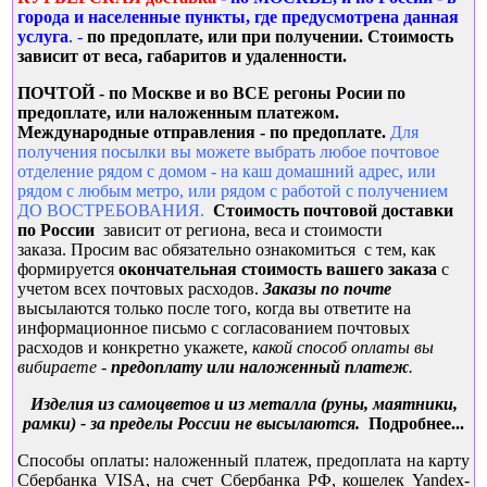
города и населенные пункты, где предусмотрена данная
услуга
. -
по предоплате, или при получении. Стоимость
зависит от веса, габаритов и удаленности.
ПОЧТОЙ - по Москве и во ВСЕ регоны Росии по
предоплате, или наложенным платежом.
Международные о
тправления - по предоплате.
Для
получения посылки вы можете выбрать любое почтовое
отделение рядом с домом - на каш домашний адрес, или
рядом с любым метро, или рядом с работой с получением
ДО ВОСТРЕБОВАНИЯ.
Стоимость почтовой доставки
по России
зависит от региона, веса и стоимости
заказа. Просим вас обязательно ознакомиться с тем, как
формируется
окончательная
стоимость вашего заказа
с
учетом всех почтовых расходов.
Заказы по почте
высылаются только после того, когда вы ответите на
информационное письмо с согласованием почтовых
расходов и конкретно укажете,
какой способ оплаты вы
вибираете -
предоплату или наложенный платеж
.
Изд
елия из самоцветов и из металла (руны, маятники,
рамки) - за пределы России не высылаются.
Подробнее...
Способы оплаты: наложенный платеж, предоплата на карту
Сбербанка VISA, на счет Сбербанка РФ, кошелек Yandex-