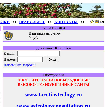
ЫЛКИ
: :
ПРАЙС-ЛИСТ
: :
КОНТАКТЫ
: :
Ваша корзина
Ваш заказ на сумму
0 руб.
Для наших Клиентов
E-mail:
Пароль:
Напомнить пароль?
Инструкции
ПОСЕТИТЕ НАШИ НОВЫЕ УДОБНЫЕ
ВЫСОКО-ТЕХНОЛОГИЧНЫЕ САЙТЫ
й
www.tarotiastrology.ru
,
о
www.astrologyconsultation.ru
о