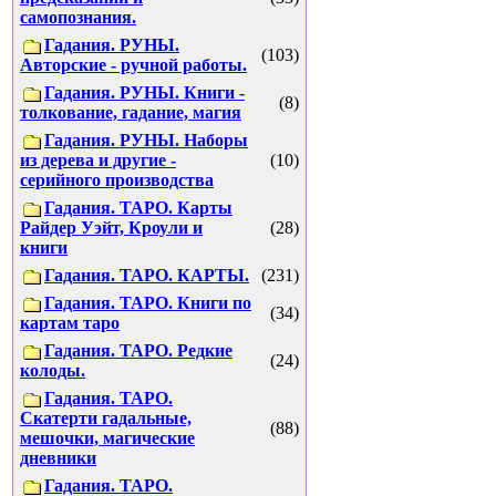
самопознания.
Гадания. РУНЫ.
(103)
Авторские - ручной работы.
Гадания. РУНЫ. Книги -
(8)
толкование, гадание, магия
Гадания. РУНЫ. Наборы
из дерева и другие -
(10)
серийного производства
Гадания. ТАРО. Карты
Райдер Уэйт, Кроули и
(28)
книги
Гадания. ТАРО. КАРТЫ.
(231)
Гадания. ТАРО. Книги по
(34)
картам таро
Гадания. ТАРО. Редкие
(24)
колоды.
Гадания. ТАРО.
Скатерти гадальные,
(88)
мешочки, магические
дневники
Гадания. ТАРО.