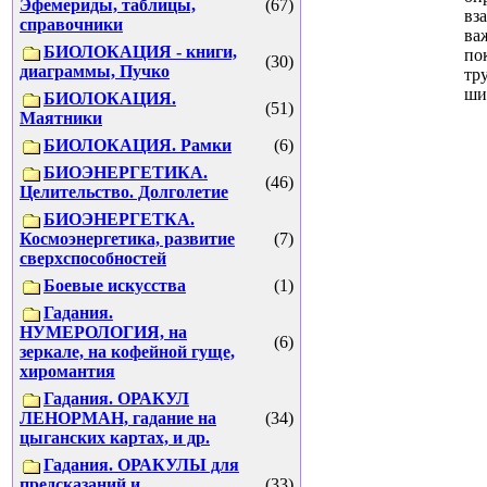
Эфемериды, таблицы,
(67)
вз
справочники
ва
БИОЛОКАЦИЯ - книги,
по
(30)
диаграммы, Пучко
тр
ши
БИОЛОКАЦИЯ.
(51)
Маятники
БИОЛОКАЦИЯ. Рамки
(6)
БИОЭНЕРГЕТИКА.
(46)
Целительство. Долголетие
БИОЭНЕРГЕТКА.
Космоэнергетика, развитие
(7)
сверхспособностей
Боевые искусства
(1)
Гадания.
НУМЕРОЛОГИЯ, на
(6)
зеркале, на кофейной гуще,
хиромантия
Гадания. ОРАКУЛ
ЛЕНОРМАН, гадание на
(34)
цыганских картах, и др.
Гадания. ОРАКУЛЫ для
предсказаний и
(33)