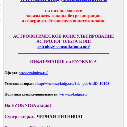
е
к
на них вы можете
и
заказывать товары без регистрации
я
и совершать безопасную оплату он-лайн.
____________________________________________________
АСТРОЛОГИЧЕСКОЕ КОНСУЛЬТИРОВАНИЕ
АСТРОЛОГ ОЛЬГА КОШ
astrology-consultation.com/
________________________________________
ИНФОРМАЦИЯ по EZOKNIGA
Оферта:
www.ezokniga.ru/
Условия возврата:
http://www.ezokniga.ru/?do=pub&nID=10103
Политика конфиденциальности:
www.ezokniga.ru/
На EZOKNIGA акция!
Супер скидки -
ЧЕРНАЯ ПЯТНИЦА!