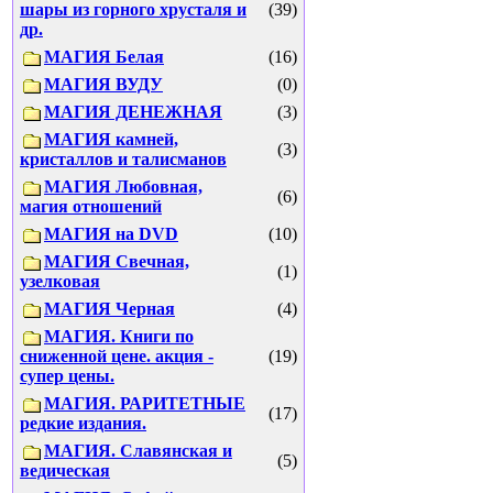
шары из горного хрусталя и
(39)
др.
МАГИЯ Белая
(16)
МАГИЯ ВУДУ
(0)
МАГИЯ ДЕНЕЖНАЯ
(3)
МАГИЯ камней,
(3)
кристаллов и талисманов
МАГИЯ Любовная,
(6)
магия отношений
МАГИЯ на DVD
(10)
МАГИЯ Свечная,
(1)
узелковая
МАГИЯ Черная
(4)
МАГИЯ. Книги по
сниженной цене. акция -
(19)
супер цены.
МАГИЯ. РАРИТЕТНЫЕ
(17)
редкие издания.
МАГИЯ. Славянская и
(5)
ведическая