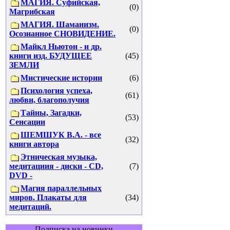
МАГИЯ. Суфийская,
(0)
Магрибская
МАГИЯ. Шаманизм.
(0)
Осознанное СНОВИДЕНИЕ.
Майкл Ньютон - и др.
книги изд. БУДУЩЕЕ
(45)
ЗЕМЛИ
Мистические истории
(6)
Психология успеха,
(61)
любви, благополучия
Тайны, Загадки,
(53)
Сенсации
ШЕМШУК В.А. - все
(32)
книги автора
Этническая музыка,
медитациия - диски - CD,
(7)
DVD -
Магия параллельных
миров. Плакаты для
(34)
медитаций.
Подписка на новинки