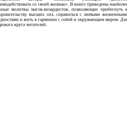
аимодействовать со своей жизнью». В книге приведены наиболе
жные молитвы магов-визардистов, позволяющие прибегнуть 
кровительству высших сил, спра­виться с любыми жизненным
удностями и жить в гармонии с со­бой и окружающим миром. Дл
рокого круга читателей.