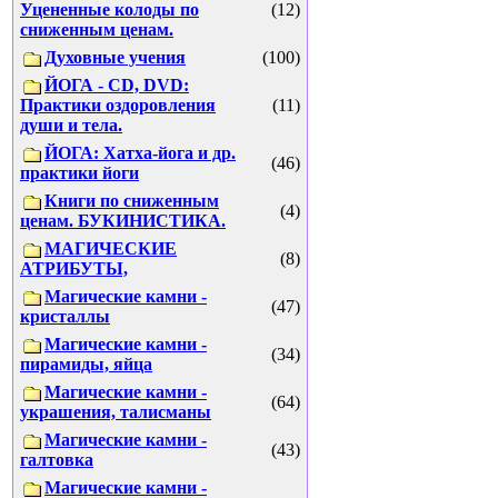
Уцененные колоды по
(12)
сниженным ценам.
Духовные учения
(100)
ЙОГА - CD, DVD:
Практики оздоровления
(11)
души и тела.
ЙОГА: Хатха-йога и др.
(46)
практики йоги
Книги по сниженным
(4)
ценам. БУКИНИСТИКА.
МАГИЧЕСКИЕ
(8)
АТРИБУТЫ,
Магические камни -
(47)
кристаллы
Магические камни -
(34)
пирамиды, яйца
Магические камни -
(64)
украшения, талисманы
Магические камни -
(43)
галтовка
Магические камни -