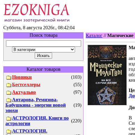
Суббота, 8 августа 2026г., 08:42:04
Поиск товара
Каталог
//
Магические 
Ма
ав
из
Каталог товаров
год
обл
Новинки
(103)
кн
Бестселлеры
(55)
Це
Актуально
(97)
До
Антарова, Ремизова-
Бабушкина - энергии новой
(19)
До
эпохи
В 
АСТРОЛОГИЯ. Книги по
(220)
Си
астрологии
сл
АСТРОЛОГИЯ.
оп