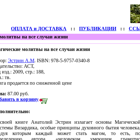
ОПЛАТА и ДОСТАВКА
: :
ПУБЛИКАЦИИ
: :
СС
молитвы на все случаи жизни
гические молитвы на все случаи жизни
тор:
Эстрин А.М
.
ISBN: 978-5-9757-0340-8
дательство: АСТ,
 изд.: 2009, стр.: 188,
.: тв.
ига продается по сниженной цене
на:
87.00 руб.
бавить в корзину
полнительно:
своей книге Анатолий Эстрин излагает основы Магическо
стемы Визардика, особые принципы духовного бытия человека
е­дуя которым каждый может стать магом, то есть, п
ределению ав­тора, «человеком, умеющим грамотн