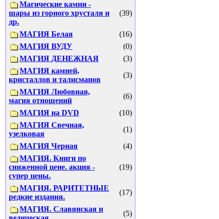
Магические камни -
шары из горного хрусталя и
(39)
др.
МАГИЯ Белая
(16)
МАГИЯ ВУДУ
(0)
МАГИЯ ДЕНЕЖНАЯ
(3)
МАГИЯ камней,
(3)
кристаллов и талисманов
МАГИЯ Любовная,
(6)
магия отношений
МАГИЯ на DVD
(10)
МАГИЯ Свечная,
(1)
узелковая
МАГИЯ Черная
(4)
МАГИЯ. Книги по
сниженной цене. акция -
(19)
супер цены.
МАГИЯ. РАРИТЕТНЫЕ
(17)
редкие издания.
МАГИЯ. Славянская и
(5)
ведическая