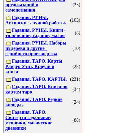
предсказаний и
(33)
самопознания.
Гадания. РУНЫ.
(103)
Авторские - ручной работы.
Гадания. РУНЫ. Книги -
(8)
толкование, гадание, магия
Гадания. РУНЫ. Наборы
из дерева и другие -
(10)
серийного производства
Гадания. ТАРО. Карты
Райдер Уэйт, Кроули и
(28)
книги
Гадания. ТАРО. КАРТЫ.
(231)
Гадания. ТАРО. Книги по
(34)
картам таро
Гадания. ТАРО. Редкие
(24)
колоды.
Гадания. ТАРО.
Скатерти гадальные,
(88)
мешочки, магические
дневники