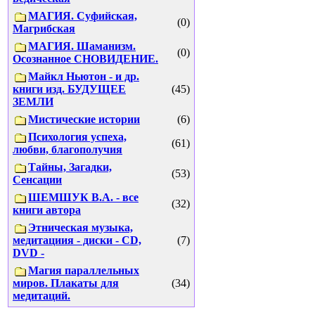
МАГИЯ. Суфийская,
(0)
Магрибская
МАГИЯ. Шаманизм.
(0)
Осознанное СНОВИДЕНИЕ.
Майкл Ньютон - и др.
книги изд. БУДУЩЕЕ
(45)
ЗЕМЛИ
Мистические истории
(6)
Психология успеха,
(61)
любви, благополучия
Тайны, Загадки,
(53)
Сенсации
ШЕМШУК В.А. - все
(32)
книги автора
Этническая музыка,
медитациия - диски - CD,
(7)
DVD -
Магия параллельных
миров. Плакаты для
(34)
медитаций.