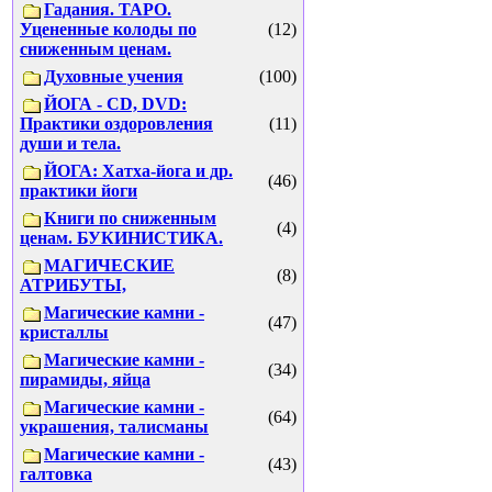
Гадания. ТАРО.
Уцененные колоды по
(12)
сниженным ценам.
Духовные учения
(100)
ЙОГА - CD, DVD:
Практики оздоровления
(11)
души и тела.
ЙОГА: Хатха-йога и др.
(46)
практики йоги
Книги по сниженным
(4)
ценам. БУКИНИСТИКА.
МАГИЧЕСКИЕ
(8)
АТРИБУТЫ,
Магические камни -
(47)
кристаллы
Магические камни -
(34)
пирамиды, яйца
Магические камни -
(64)
украшения, талисманы
Магические камни -
(43)
галтовка