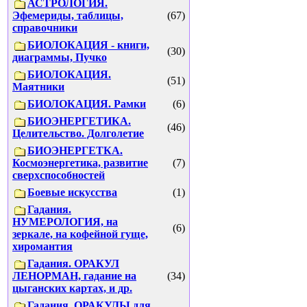
АСТРОЛОГИЯ.
Эфемериды, таблицы,
(67)
справочники
БИОЛОКАЦИЯ - книги,
(30)
диаграммы, Пучко
БИОЛОКАЦИЯ.
(51)
Маятники
БИОЛОКАЦИЯ. Рамки
(6)
БИОЭНЕРГЕТИКА.
(46)
Целительство. Долголетие
БИОЭНЕРГЕТКА.
Космоэнергетика, развитие
(7)
сверхспособностей
Боевые искусства
(1)
Гадания.
НУМЕРОЛОГИЯ, на
(6)
зеркале, на кофейной гуще,
хиромантия
Гадания. ОРАКУЛ
ЛЕНОРМАН, гадание на
(34)
цыганских картах, и др.
Гадания. ОРАКУЛЫ для