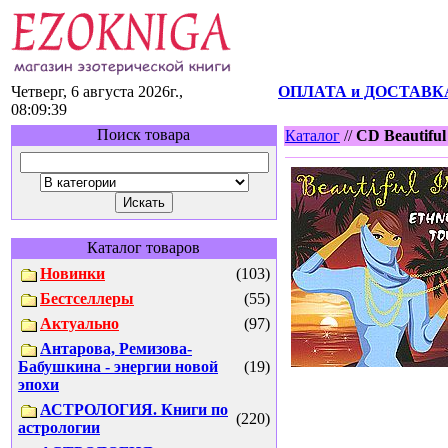
Четверг, 6 августа 2026г.,
ОПЛАТА и ДОСТАВК
08:09:39
Поиск товара
Каталог
//
CD Beautiful
Каталог товаров
Новинки
(103)
Бестселлеры
(55)
Актуально
(97)
Антарова, Ремизова-
Бабушкина - энергии новой
(19)
эпохи
АСТРОЛОГИЯ. Книги по
(220)
астрологии