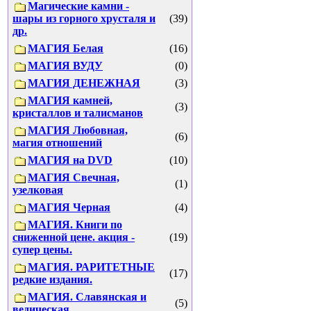
Магические камни -
шары из горного хрусталя и
(39)
др.
МАГИЯ Белая
(16)
МАГИЯ ВУДУ
(0)
МАГИЯ ДЕНЕЖНАЯ
(3)
МАГИЯ камней,
(3)
кристаллов и талисманов
МАГИЯ Любовная,
(6)
магия отношений
МАГИЯ на DVD
(10)
МАГИЯ Свечная,
(1)
узелковая
МАГИЯ Черная
(4)
МАГИЯ. Книги по
сниженной цене. акция -
(19)
супер цены.
МАГИЯ. РАРИТЕТНЫЕ
(17)
редкие издания.
МАГИЯ. Славянская и
(5)
ведическая