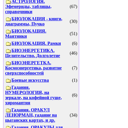
АСТРОЛОГИЯ.
Эфемериды, таблицы,
(67)
справочники
БИОЛОКАЦИЯ - книги,
(30)
диаграммы, Пучко
БИОЛОКАЦИЯ.
(51)
Маятники
БИОЛОКАЦИЯ. Рамки
(6)
БИОЭНЕРГЕТИКА.
(46)
Целительство. Долголетие
БИОЭНЕРГЕТКА.
Космоэнергетика, развитие
(7)
сверхспособностей
Боевые искусства
(1)
Гадания.
НУМЕРОЛОГИЯ, на
(6)
зеркале, на кофейной гуще,
хиромантия
Гадания. ОРАКУЛ
ЛЕНОРМАН, гадание на
(34)
цыганских картах, и др.
Гадания. ОРАКУЛЫ для