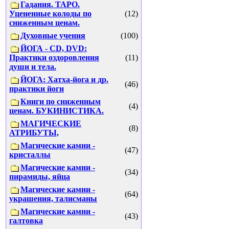
Гадания. ТАРО.
Уцененные колоды по
(12)
сниженным ценам.
Духовные учения
(100)
ЙОГА - CD, DVD:
Практики оздоровления
(11)
души и тела.
ЙОГА: Хатха-йога и др.
(46)
практики йоги
Книги по сниженным
(4)
ценам. БУКИНИСТИКА.
МАГИЧЕСКИЕ
(8)
АТРИБУТЫ,
Магические камни -
(47)
кристаллы
Магические камни -
(34)
пирамиды, яйца
Магические камни -
(64)
украшения, талисманы
Магические камни -
(43)
галтовка