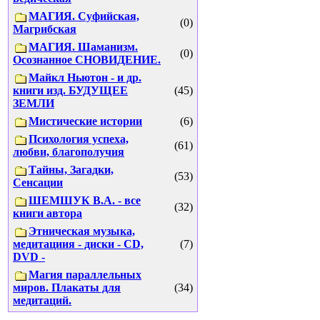
МАГИЯ. Суфийская,
(0)
Магрибская
МАГИЯ. Шаманизм.
(0)
Осознанное СНОВИДЕНИЕ.
Майкл Ньютон - и др.
книги изд. БУДУЩЕЕ
(45)
ЗЕМЛИ
Мистические истории
(6)
Психология успеха,
(61)
любви, благополучия
Тайны, Загадки,
(53)
Сенсации
ШЕМШУК В.А. - все
(32)
книги автора
Этническая музыка,
медитациия - диски - CD,
(7)
DVD -
Магия параллельных
миров. Плакаты для
(34)
медитаций.