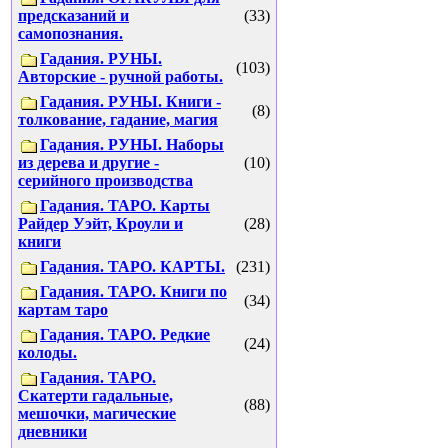
предсказаний и
(33)
самопознания.
Гадания. РУНЫ.
(103)
Авторские - ручной работы.
Гадания. РУНЫ. Книги -
(8)
толкование, гадание, магия
Гадания. РУНЫ. Наборы
из дерева и другие -
(10)
серийного производства
Гадания. ТАРО. Карты
Райдер Уэйт, Кроули и
(28)
книги
Гадания. ТАРО. КАРТЫ.
(231)
Гадания. ТАРО. Книги по
(34)
картам таро
Гадания. ТАРО. Редкие
(24)
колоды.
Гадания. ТАРО.
Скатерти гадальные,
(88)
мешочки, магические
дневники