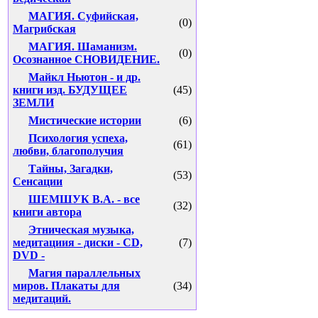
МАГИЯ. Суфийская,
(0)
Магрибская
МАГИЯ. Шаманизм.
(0)
Осознанное СНОВИДЕНИЕ.
Майкл Ньютон - и др.
книги изд. БУДУЩЕЕ
(45)
ЗЕМЛИ
Мистические истории
(6)
Психология успеха,
(61)
любви, благополучия
Тайны, Загадки,
(53)
Сенсации
ШЕМШУК В.А. - все
(32)
книги автора
Этническая музыка,
медитациия - диски - CD,
(7)
DVD -
Магия параллельных
миров. Плакаты для
(34)
медитаций.