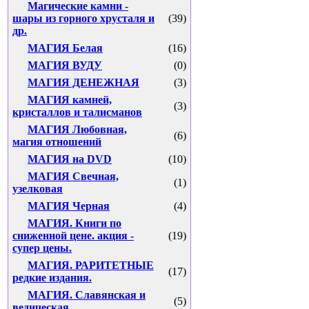
Магические камни -
шары из горного хрусталя и
(39)
др.
МАГИЯ Белая
(16)
МАГИЯ ВУДУ
(0)
МАГИЯ ДЕНЕЖНАЯ
(3)
МАГИЯ камней,
(3)
кристаллов и талисманов
МАГИЯ Любовная,
(6)
магия отношений
МАГИЯ на DVD
(10)
МАГИЯ Свечная,
(1)
узелковая
МАГИЯ Черная
(4)
МАГИЯ. Книги по
сниженной цене. акция -
(19)
супер цены.
МАГИЯ. РАРИТЕТНЫЕ
(17)
редкие издания.
МАГИЯ. Славянская и
(5)
ведическая