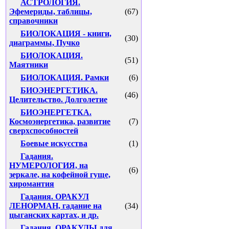
АСТРОЛОГИЯ.
Эфемериды, таблицы,
(67)
справочники
БИОЛОКАЦИЯ - книги,
(30)
диаграммы, Пучко
БИОЛОКАЦИЯ.
(51)
Маятники
БИОЛОКАЦИЯ. Рамки
(6)
БИОЭНЕРГЕТИКА.
(46)
Целительство. Долголетие
БИОЭНЕРГЕТКА.
Космоэнергетика, развитие
(7)
сверхспособностей
Боевые искусства
(1)
Гадания.
НУМЕРОЛОГИЯ, на
(6)
зеркале, на кофейной гуще,
хиромантия
Гадания. ОРАКУЛ
ЛЕНОРМАН, гадание на
(34)
цыганских картах, и др.
Гадания. ОРАКУЛЫ для