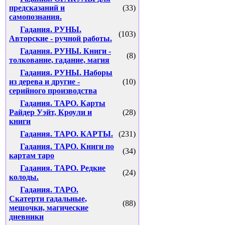
предсказаний и
(33)
самопознания.
Гадания. РУНЫ.
(103)
Авторские - ручной работы.
Гадания. РУНЫ. Книги -
(8)
толкование, гадание, магия
Гадания. РУНЫ. Наборы
из дерева и другие -
(10)
серийного производства
Гадания. ТАРО. Карты
Райдер Уэйт, Кроули и
(28)
книги
Гадания. ТАРО. КАРТЫ.
(231)
Гадания. ТАРО. Книги по
(34)
картам таро
Гадания. ТАРО. Редкие
(24)
колоды.
Гадания. ТАРО.
Скатерти гадальные,
(88)
мешочки, магические
дневники