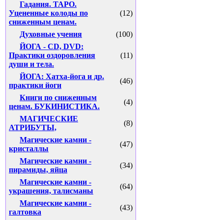
Гадания. ТАРО.
Уцененные колоды по
(12)
сниженным ценам.
Духовные учения
(100)
ЙОГА - CD, DVD:
Практики оздоровления
(11)
души и тела.
ЙОГА: Хатха-йога и др.
(46)
практики йоги
Книги по сниженным
(4)
ценам. БУКИНИСТИКА.
МАГИЧЕСКИЕ
(8)
АТРИБУТЫ,
Магические камни -
(47)
кристаллы
Магические камни -
(34)
пирамиды, яйца
Магические камни -
(64)
украшения, талисманы
Магические камни -
(43)
галтовка