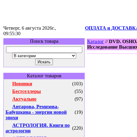
Четверг, 6 августа 2026г.,
ОПЛАТА и ДОСТАВК
09:55:30
Поиск товара
Каталог
//
DVD. OSHO. 
Исследование Высших
Каталог товаров
Новинки
(103)
Бестселлеры
(55)
Актуально
(97)
Антарова, Ремизова-
Бабушкина - энергии новой
(19)
эпохи
АСТРОЛОГИЯ. Книги по
(220)
астрологии