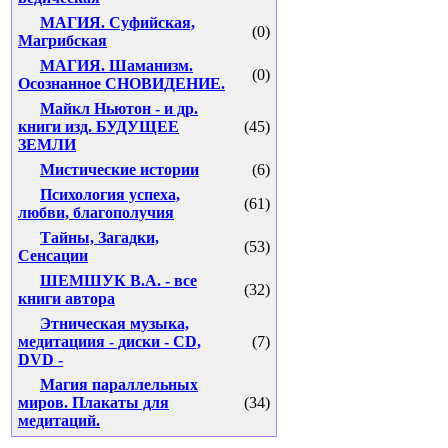
МАГИЯ. Суфийская,
(0)
Магрибская
МАГИЯ. Шаманизм.
(0)
Осознанное СНОВИДЕНИЕ.
Майкл Ньютон - и др.
книги изд. БУДУЩЕЕ
(45)
ЗЕМЛИ
Мистические истории
(6)
Психология успеха,
(61)
любви, благополучия
Тайны, Загадки,
(53)
Сенсации
ШЕМШУК В.А. - все
(32)
книги автора
Этническая музыка,
медитациия - диски - CD,
(7)
DVD -
Магия параллельных
миров. Плакаты для
(34)
медитаций.