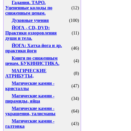
Гадания. ТАРО.
Уцененные колоды по
(12)
сниженным ценам.
Духовные учения
(100)
ЙОГА - CD, DVD:
Практики оздоровления
(11)
души и тела.
ЙОГА: Хатха-йога и др.
(46)
практики йоги
Книги по сниженным
(4)
ценам. БУКИНИСТИКА.
МАГИЧЕСКИЕ
(8)
АТРИБУТЫ,
Магические камни -
(47)
кристаллы
Магические камни -
(34)
пирамиды, яйца
Магические камни -
(64)
украшения, талисманы
Магические камни -
(43)
галтовка