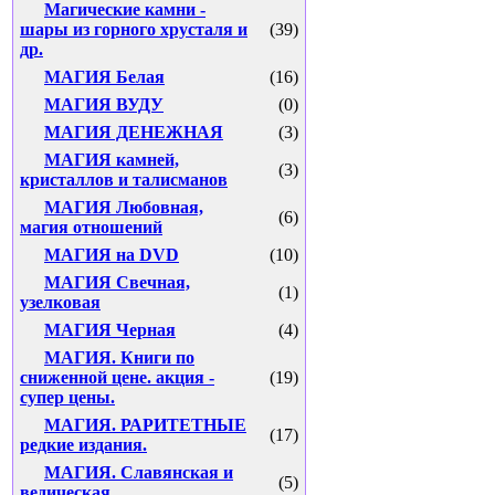
Магические камни -
шары из горного хрусталя и
(39)
др.
МАГИЯ Белая
(16)
МАГИЯ ВУДУ
(0)
МАГИЯ ДЕНЕЖНАЯ
(3)
МАГИЯ камней,
(3)
кристаллов и талисманов
МАГИЯ Любовная,
(6)
магия отношений
МАГИЯ на DVD
(10)
МАГИЯ Свечная,
(1)
узелковая
МАГИЯ Черная
(4)
МАГИЯ. Книги по
сниженной цене. акция -
(19)
супер цены.
МАГИЯ. РАРИТЕТНЫЕ
(17)
редкие издания.
МАГИЯ. Славянская и
(5)
ведическая