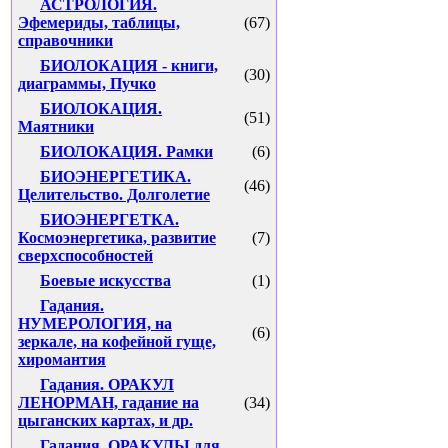
АСТРОЛОГИЯ.
Эфемериды, таблицы,
(67)
справочники
БИОЛОКАЦИЯ - книги,
(30)
диаграммы, Пучко
БИОЛОКАЦИЯ.
(51)
Маятники
БИОЛОКАЦИЯ. Рамки
(6)
БИОЭНЕРГЕТИКА.
(46)
Целительство. Долголетие
БИОЭНЕРГЕТКА.
Космоэнергетика, развитие
(7)
сверхспособностей
Боевые искусства
(1)
Гадания.
НУМЕРОЛОГИЯ, на
(6)
зеркале, на кофейной гуще,
хиромантия
Гадания. ОРАКУЛ
ЛЕНОРМАН, гадание на
(34)
цыганских картах, и др.
Гадания. ОРАКУЛЫ для