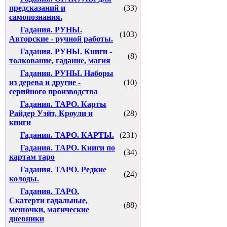
предсказаний и
(33)
самопознания.
Гадания. РУНЫ.
(103)
Авторские - ручной работы.
Гадания. РУНЫ. Книги -
(8)
толкование, гадание, магия
Гадания. РУНЫ. Наборы
из дерева и другие -
(10)
серийного производства
Гадания. ТАРО. Карты
Райдер Уэйт, Кроули и
(28)
книги
Гадания. ТАРО. КАРТЫ.
(231)
Гадания. ТАРО. Книги по
(34)
картам таро
Гадания. ТАРО. Редкие
(24)
колоды.
Гадания. ТАРО.
Скатерти гадальные,
(88)
мешочки, магические
дневники