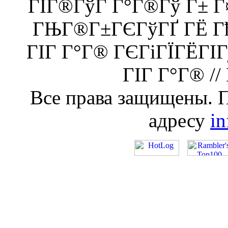
ГІГ®ГўГ Г°Г®Гў Г± 
ГЊГ®Г±ГЄГўГҐ ГЁ Гђ
ГІГ Г°Г® ГЄГіГЇГЁГІ
ГІГ Г°Г® //
Все права защищены. 
адресу
i