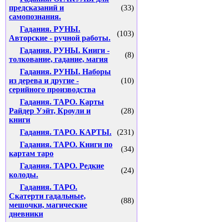
предсказаний и
(33)
самопознания.
Гадания. РУНЫ.
(103)
Авторские - ручной работы.
Гадания. РУНЫ. Книги -
(8)
толкование, гадание, магия
Гадания. РУНЫ. Наборы
из дерева и другие -
(10)
серийного производства
Гадания. ТАРО. Карты
Райдер Уэйт, Кроули и
(28)
книги
Гадания. ТАРО. КАРТЫ.
(231)
Гадания. ТАРО. Книги по
(34)
картам таро
Гадания. ТАРО. Редкие
(24)
колоды.
Гадания. ТАРО.
Скатерти гадальные,
(88)
мешочки, магические
дневники