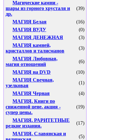
Магические камни -
шары из горного хрусталя и
(39)
др.
МАГИЯ Белая
(16)
МАГИЯ ВУДУ
(0)
МАГИЯ ДЕНЕЖНАЯ
(3)
МАГИЯ камней,
(3)
кристаллов и талисманов
МАГИЯ Любовная,
(6)
магия отношений
МАГИЯ на DVD
(10)
МАГИЯ Свечная,
(1)
узелковая
МАГИЯ Черная
(4)
МАГИЯ. Книги по
сниженной цене. акция -
(19)
супер цены.
МАГИЯ. РАРИТЕТНЫЕ
(17)
редкие издания.
МАГИЯ. Славянская и
(5)
ведическая