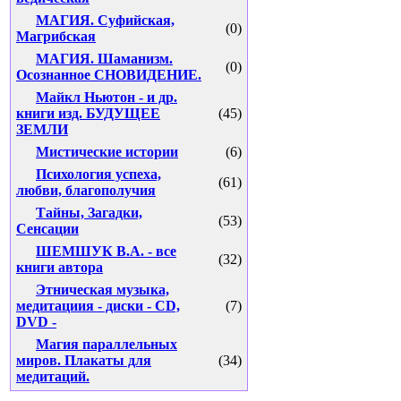
МАГИЯ. Суфийская,
(0)
Магрибская
МАГИЯ. Шаманизм.
(0)
Осознанное СНОВИДЕНИЕ.
Майкл Ньютон - и др.
книги изд. БУДУЩЕЕ
(45)
ЗЕМЛИ
Мистические истории
(6)
Психология успеха,
(61)
любви, благополучия
Тайны, Загадки,
(53)
Сенсации
ШЕМШУК В.А. - все
(32)
книги автора
Этническая музыка,
медитациия - диски - CD,
(7)
DVD -
Магия параллельных
миров. Плакаты для
(34)
медитаций.