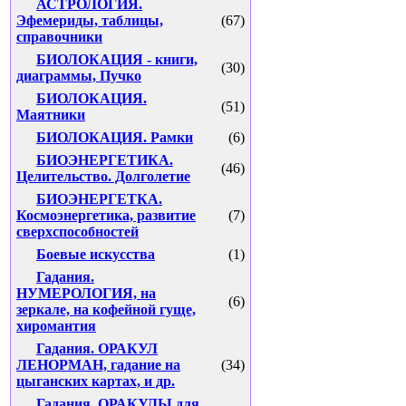
АСТРОЛОГИЯ.
Эфемериды, таблицы,
(67)
справочники
БИОЛОКАЦИЯ - книги,
(30)
диаграммы, Пучко
БИОЛОКАЦИЯ.
(51)
Маятники
БИОЛОКАЦИЯ. Рамки
(6)
БИОЭНЕРГЕТИКА.
(46)
Целительство. Долголетие
БИОЭНЕРГЕТКА.
Космоэнергетика, развитие
(7)
сверхспособностей
Боевые искусства
(1)
Гадания.
НУМЕРОЛОГИЯ, на
(6)
зеркале, на кофейной гуще,
хиромантия
Гадания. ОРАКУЛ
ЛЕНОРМАН, гадание на
(34)
цыганских картах, и др.
Гадания. ОРАКУЛЫ для