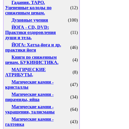
Гадания. ТАРО.
Уцененные колоды по
(12)
сниженным ценам.
Духовные учения
(100)
ЙОГА - CD, DVD:
Практики оздоровления
(11)
души и тела.
ЙОГА: Хатха-йога и др.
(46)
практики йоги
Книги по сниженным
(4)
ценам. БУКИНИСТИКА.
МАГИЧЕСКИЕ
(8)
АТРИБУТЫ,
Магические камни -
(47)
кристаллы
Магические камни -
(34)
пирамиды, яйца
Магические камни -
(64)
украшения, талисманы
Магические камни -
(43)
галтовка