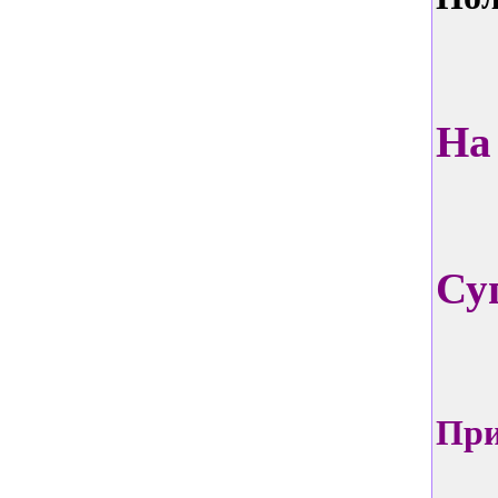
На
Су
При