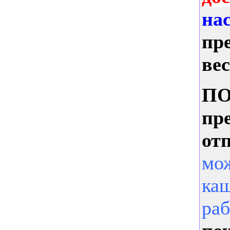
на
пр
вес
ПО
пр
о
тп
мож
каш
ра