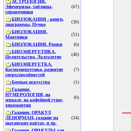
АСТРОЛОГИЯ.
Эфемериды, таблицы,
(67)
справочники
БИОЛОКАЦИЯ - книги,
(30)
диаграммы, Пучко
БИОЛОКАЦИЯ.
(51)
Маятники
БИОЛОКАЦИЯ. Рамки
(6)
БИОЭНЕРГЕТИКА.
(46)
Целительство. Долголетие
БИОЭНЕРГЕТКА.
Космоэнергетика, развитие
(7)
сверхспособностей
Боевые искусства
(1)
Гадания.
НУМЕРОЛОГИЯ, на
(6)
зеркале, на кофейной гуще,
_
хиромантия
Гадания. ОРАКУЛ
ЛЕНОРМАН, гадание на
(34)
цыганских картах, и др.
Гадания. ОРАКУЛЫ для