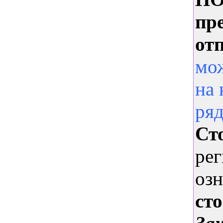
пр
о
т
мож
на 
ря
Ст
рег
озн
ст