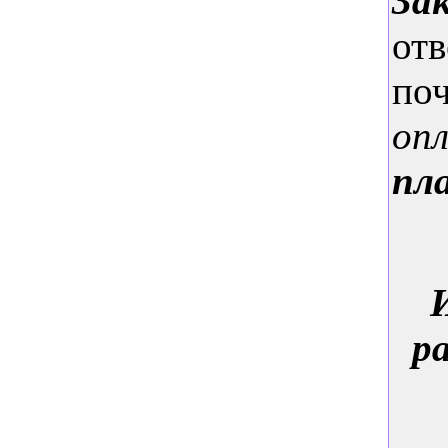
За
отв
поч
оп
пл
р