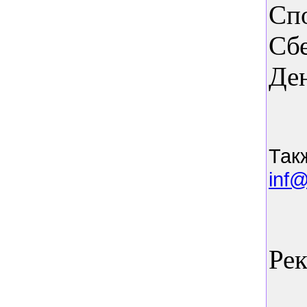
Сп
Сб
Ден
Так
inf@
Ре