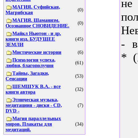
не
МАГИЯ. Суфийская,
(0)
Магрибская
по
МАГИЯ. Шаманизм.
(0)
Осознанное СНОВИДЕНИЕ.
Не
Майкл Ньютон - и др.
книги изд. БУДУЩЕЕ
(45)
- 
ЗЕМЛИ
Мистические истории
(6)
* (
Психология успеха,
(61)
любви, благополучия
Тайны, Загадки,
(53)
Сенсации
ШЕМШУК В.А. - все
(32)
книги автора
Этническая музыка,
медитациия - диски - CD,
(7)
DVD -
Магия параллельных
миров. Плакаты для
(34)
медитаций.