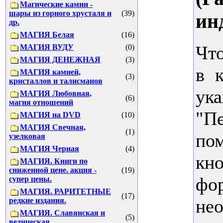
Магические камни -
шары из горного хрусталя и
(39)
ин
др.
МАГИЯ Белая
(16)
Что
МАГИЯ ВУДУ
(0)
МАГИЯ ДЕНЕЖНАЯ
(3)
в 
МАГИЯ камней,
(3)
кристаллов и талисманов
ука
МАГИЯ Любовная,
(6)
магия отношений
"П
МАГИЯ на DVD
(10)
МАГИЯ Свечная,
(1)
пом
узелковая
МАГИЯ Черная
(4)
кн
МАГИЯ. Книги по
сниженной цене. акция -
(19)
фор
супер цены.
МАГИЯ. РАРИТЕТНЫЕ
(17)
нео
редкие издания.
МАГИЯ. Славянская и
(5)
ведическая