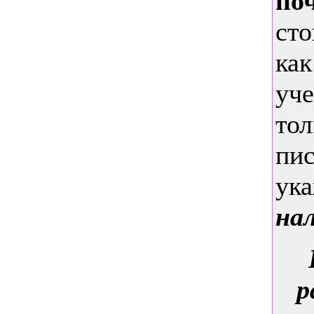
по
сто
ка
уче
тол
пис
ука
на
р