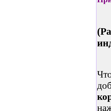
(Р
ин
Чт
до
ко
на