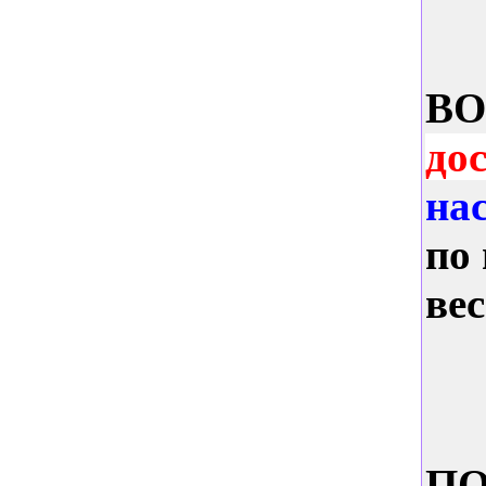
B
до
на
по
вес
ПО