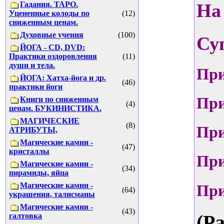
Гадания. ТАРО.
На
Уцененные колоды по
(12)
сниженным ценам.
Духовные учения
(100)
Су
ЙОГА - CD, DVD:
Практики оздоровления
(11)
души и тела.
При
ЙОГА: Хатха-йога и др.
(46)
практики йоги
При
Книги по сниженным
(4)
ценам. БУКИНИСТИКА.
МАГИЧЕСКИЕ
(8)
При
АТРИБУТЫ,
Магические камни -
(47)
кристаллы
При
Магические камни -
(34)
пирамиды, яйца
Магические камни -
При
(64)
украшения, талисманы
Магические камни -
(43)
(Р
галтовка