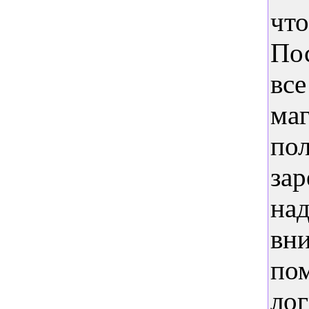
чт
Пос
вс
маг
пол
за
на
вни
по
лог