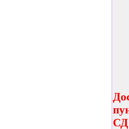
До
пу
СД