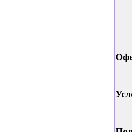
Офе
Усл
Пол