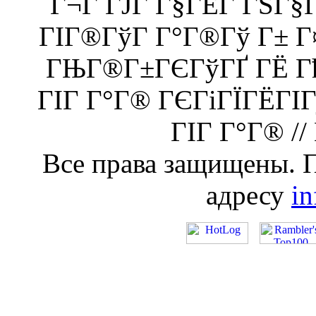
Г¬Г ГЈГ Г§ГЁГ­ ГЅГ
ГІГ®ГўГ Г°Г®Гў Г± 
ГЊГ®Г±ГЄГўГҐ ГЁ Гђ
ГІГ Г°Г® ГЄГіГЇГЁГІ
ГІГ Г°Г® //
Все права защищены. 
адресу
i