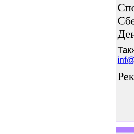
Сп
Сб
Ден
Так
inf
Ре