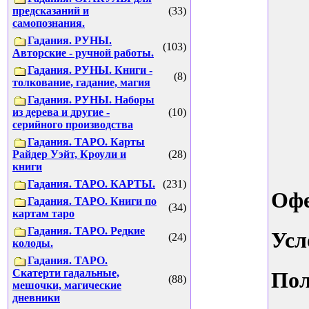
предсказаний и
(33)
самопознания.
Гадания. РУНЫ.
(103)
Авторские - ручной работы.
Гадания. РУНЫ. Книги -
(8)
толкование, гадание, магия
Гадания. РУНЫ. Наборы
из дерева и другие -
(10)
серийного производства
Гадания. ТАРО. Карты
Райдер Уэйт, Кроули и
(28)
книги
Гадания. ТАРО. КАРТЫ.
(231)
Оф
Гадания. ТАРО. Книги по
(34)
картам таро
Гадания. ТАРО. Редкие
Усл
(24)
колоды.
Гадания. ТАРО.
Скатерти гадальные,
Пол
(88)
мешочки, магические
дневники