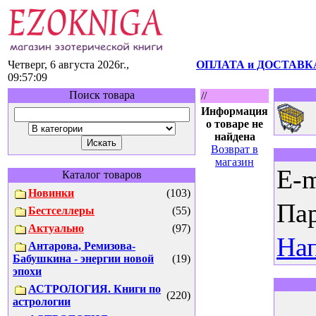
Четверг, 6 августа 2026г.,
ОПЛАТА и ДОСТАВК
09:57:09
Поиск товара
//
Информация
о товаре не
найдена
Возврат в
магазин
E-m
Каталог товаров
Новинки
(103)
Пар
Бестселлеры
(55)
Актуально
(97)
Нап
Антарова, Ремизова-
Бабушкина - энергии новой
(19)
эпохи
АСТРОЛОГИЯ. Книги по
(220)
астрологии