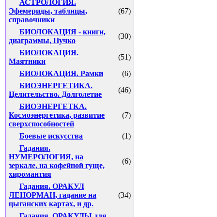
АСТРОЛОГИЯ.
Эфемериды, таблицы,
(67)
справочники
БИОЛОКАЦИЯ - книги,
(30)
диаграммы, Пучко
БИОЛОКАЦИЯ.
(51)
Маятники
БИОЛОКАЦИЯ. Рамки
(6)
БИОЭНЕРГЕТИКА.
(46)
Целительство. Долголетие
БИОЭНЕРГЕТКА.
Космоэнергетика, развитие
(7)
сверхспособностей
Боевые искусства
(1)
Гадания.
НУМЕРОЛОГИЯ, на
(6)
зеркале, на кофейной гуще,
хиромантия
Гадания. ОРАКУЛ
ЛЕНОРМАН, гадание на
(34)
цыганских картах, и др.
Гадания. ОРАКУЛЫ для