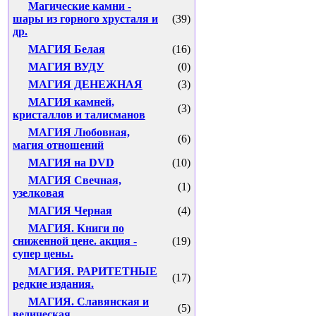
Магические камни -
шары из горного хрусталя и
(39)
др.
МАГИЯ Белая
(16)
МАГИЯ ВУДУ
(0)
МАГИЯ ДЕНЕЖНАЯ
(3)
МАГИЯ камней,
(3)
кристаллов и талисманов
МАГИЯ Любовная,
(6)
магия отношений
МАГИЯ на DVD
(10)
МАГИЯ Свечная,
(1)
узелковая
МАГИЯ Черная
(4)
МАГИЯ. Книги по
сниженной цене. акция -
(19)
супер цены.
МАГИЯ. РАРИТЕТНЫЕ
(17)
редкие издания.
МАГИЯ. Славянская и
(5)
ведическая