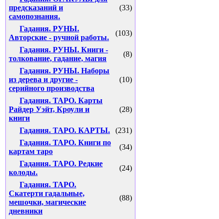
предсказаний и
(33)
самопознания.
Гадания. РУНЫ.
(103)
Авторские - ручной работы.
Гадания. РУНЫ. Книги -
(8)
толкование, гадание, магия
Гадания. РУНЫ. Наборы
из дерева и другие -
(10)
серийного производства
Гадания. ТАРО. Карты
Райдер Уэйт, Кроули и
(28)
книги
Гадания. ТАРО. КАРТЫ.
(231)
Гадания. ТАРО. Книги по
(34)
картам таро
Гадания. ТАРО. Редкие
(24)
колоды.
Гадания. ТАРО.
Скатерти гадальные,
(88)
мешочки, магические
дневники