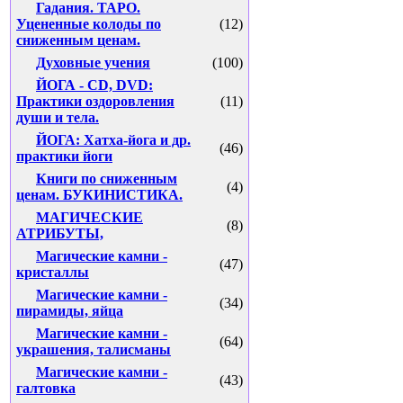
Гадания. ТАРО.
Уцененные колоды по
(12)
сниженным ценам.
Духовные учения
(100)
ЙОГА - CD, DVD:
Практики оздоровления
(11)
души и тела.
ЙОГА: Хатха-йога и др.
(46)
практики йоги
Книги по сниженным
(4)
ценам. БУКИНИСТИКА.
МАГИЧЕСКИЕ
(8)
АТРИБУТЫ,
Магические камни -
(47)
кристаллы
Магические камни -
(34)
пирамиды, яйца
Магические камни -
(64)
украшения, талисманы
Магические камни -
(43)
галтовка