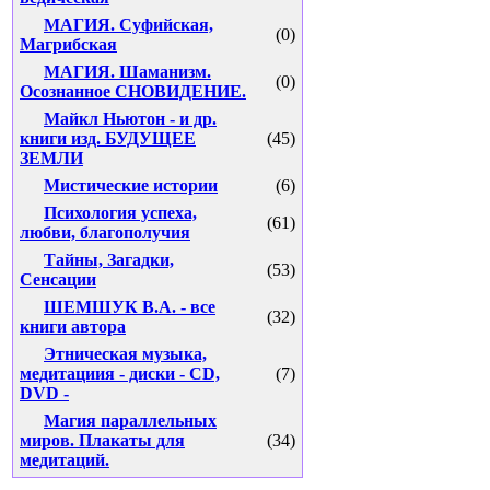
МАГИЯ. Суфийская,
(0)
Магрибская
МАГИЯ. Шаманизм.
(0)
Осознанное СНОВИДЕНИЕ.
Майкл Ньютон - и др.
книги изд. БУДУЩЕЕ
(45)
ЗЕМЛИ
Мистические истории
(6)
Психология успеха,
(61)
любви, благополучия
Тайны, Загадки,
(53)
Сенсации
ШЕМШУК В.А. - все
(32)
книги автора
Этническая музыка,
медитациия - диски - CD,
(7)
DVD -
Магия параллельных
миров. Плакаты для
(34)
медитаций.