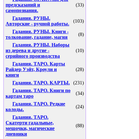
предсказаний и
(33)
самопознания.
Гадания. РУНЫ.
(103)
Авторские - ручной работы.
Гадания. РУНЫ. Книги -
(8)
толкование, гадание, магия
Гадания. РУНЫ. Наборы
из дерева и другие -
(10)
серийного производства
Гадания. ТАРО. Карты
Райдер Уэйт, Кроули и
(28)
книги
Гадания. ТАРО. КАРТЫ.
(231)
Гадания. ТАРО. Книги по
(34)
картам таро
Гадания. ТАРО. Редкие
(24)
колоды.
Гадания. ТАРО.
Скатерти гадальные,
(88)
мешочки, магические
дневники