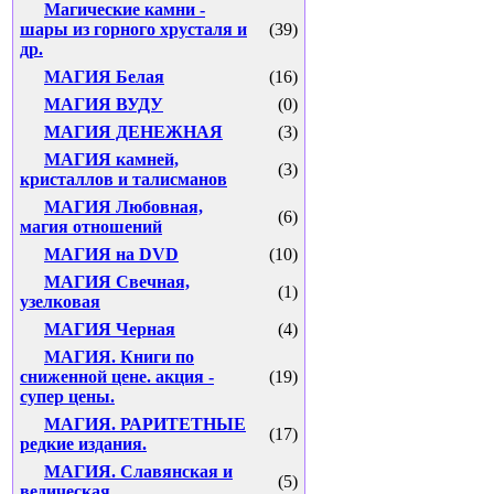
Магические камни -
шары из горного хрусталя и
(39)
др.
МАГИЯ Белая
(16)
МАГИЯ ВУДУ
(0)
МАГИЯ ДЕНЕЖНАЯ
(3)
МАГИЯ камней,
(3)
кристаллов и талисманов
МАГИЯ Любовная,
(6)
магия отношений
МАГИЯ на DVD
(10)
МАГИЯ Свечная,
(1)
узелковая
МАГИЯ Черная
(4)
МАГИЯ. Книги по
сниженной цене. акция -
(19)
супер цены.
МАГИЯ. РАРИТЕТНЫЕ
(17)
редкие издания.
МАГИЯ. Славянская и
(5)
ведическая