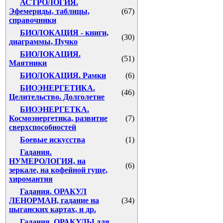
АСТРОЛОГИЯ.
Эфемериды, таблицы,
(67)
справочники
БИОЛОКАЦИЯ - книги,
(30)
диаграммы, Пучко
БИОЛОКАЦИЯ.
(51)
Маятники
БИОЛОКАЦИЯ. Рамки
(6)
БИОЭНЕРГЕТИКА.
(46)
Целительство. Долголетие
БИОЭНЕРГЕТКА.
Космоэнергетика, развитие
(7)
сверхспособностей
Боевые искусства
(1)
Гадания.
НУМЕРОЛОГИЯ, на
(6)
зеркале, на кофейной гуще,
хиромантия
Гадания. ОРАКУЛ
ЛЕНОРМАН, гадание на
(34)
цыганских картах, и др.
Гадания. ОРАКУЛЫ для