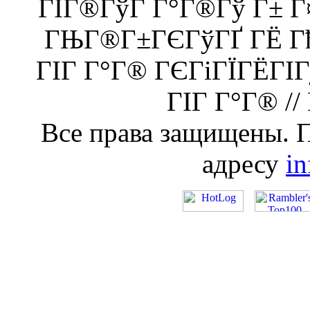
ГІГ®ГўГ Г°Г®Гў Г± 
ГЊГ®Г±ГЄГўГҐ ГЁ Гђ
ГІГ Г°Г® ГЄГіГЇГЁГІ
ГІГ Г°Г® //
Все права защищены. 
адресу
i