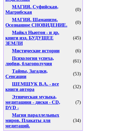
МАГИЯ. Суфийская,
(0)
Магрибская
МАГИЯ. Шаманизм.
(0)
Осознанное СНОВИДЕНИЕ.
Майкл Ньютон - и др.
книги изд. БУДУЩЕЕ
(45)
ЗЕМЛИ
Мистические истории
(6)
Психология успеха,
(61)
любви, благополучия
Тайны, Загадки,
(53)
Сенсации
ШЕМШУК В.А. - все
(32)
книги автора
Этническая музыка,
медитациия - диски - CD,
(7)
DVD -
Магия параллельных
миров. Плакаты для
(34)
медитаций.