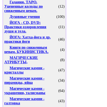
Гадания. ТАРО.
Уцененные колоды по
(12)
сниженным ценам.
Духовные учения
(100)
ЙОГА - CD, DVD:
Практики оздоровления
(11)
души и тела.
ЙОГА: Хатха-йога и др.
(46)
практики йоги
Книги по сниженным
(4)
ценам. БУКИНИСТИКА.
МАГИЧЕСКИЕ
(8)
АТРИБУТЫ,
Магические камни -
(47)
кристаллы
Магические камни -
(34)
пирамиды, яйца
Магические камни -
(64)
украшения, талисманы
Магические камни -
(43)
галтовка