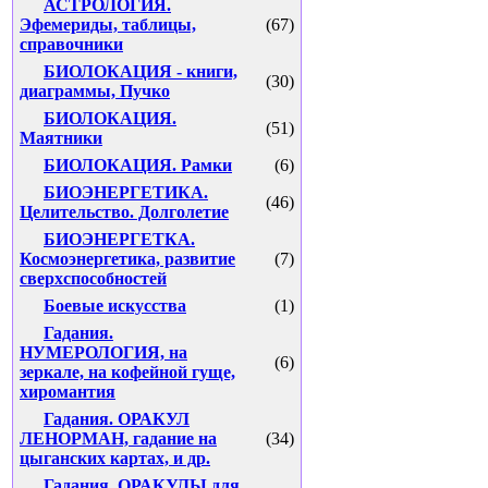
АСТРОЛОГИЯ.
Эфемериды, таблицы,
(67)
справочники
БИОЛОКАЦИЯ - книги,
(30)
диаграммы, Пучко
БИОЛОКАЦИЯ.
(51)
Маятники
БИОЛОКАЦИЯ. Рамки
(6)
БИОЭНЕРГЕТИКА.
(46)
Целительство. Долголетие
БИОЭНЕРГЕТКА.
Космоэнергетика, развитие
(7)
сверхспособностей
Боевые искусства
(1)
Гадания.
НУМЕРОЛОГИЯ, на
(6)
зеркале, на кофейной гуще,
хиромантия
Гадания. ОРАКУЛ
ЛЕНОРМАН, гадание на
(34)
цыганских картах, и др.
Гадания. ОРАКУЛЫ для