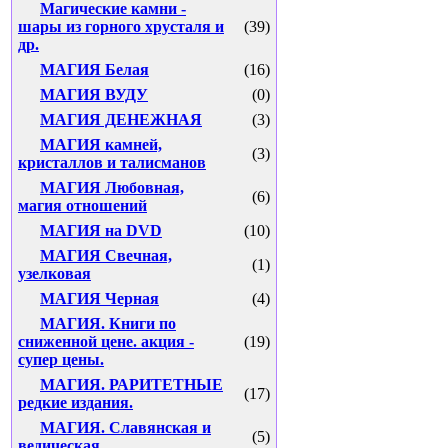
Магические камни -
шары из горного хрусталя и
(39)
др.
МАГИЯ Белая
(16)
МАГИЯ ВУДУ
(0)
МАГИЯ ДЕНЕЖНАЯ
(3)
МАГИЯ камней,
(3)
кристаллов и талисманов
МАГИЯ Любовная,
(6)
магия отношений
МАГИЯ на DVD
(10)
МАГИЯ Свечная,
(1)
узелковая
МАГИЯ Черная
(4)
МАГИЯ. Книги по
сниженной цене. акция -
(19)
супер цены.
МАГИЯ. РАРИТЕТНЫЕ
(17)
редкие издания.
МАГИЯ. Славянская и
(5)
ведическая