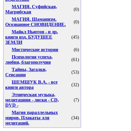
МАГИЯ. Суфийская,
(0)
Магрибская
МАГИЯ. Шаманизм.
(0)
Осознанное СНОВИДЕНИЕ.
Майкл Ньютон - и др.
книги изд. БУДУЩЕЕ
(45)
ЗЕМЛИ
Мистические истории
(6)
Психология успеха,
(61)
любви, благополучия
Тайны, Загадки,
(53)
Сенсации
ШЕМШУК В.А. - все
(32)
книги автора
Этническая музыка,
медитациия - диски - CD,
(7)
DVD -
Магия параллельных
миров. Плакаты для
(34)
медитаций.