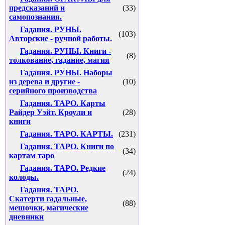
предсказаний и
(33)
самопознания.
Гадания. РУНЫ.
(103)
Авторские - ручной работы.
Гадания. РУНЫ. Книги -
(8)
толкование, гадание, магия
Гадания. РУНЫ. Наборы
из дерева и другие -
(10)
серийного производства
Гадания. ТАРО. Карты
Райдер Уэйт, Кроули и
(28)
книги
Гадания. ТАРО. КАРТЫ.
(231)
Гадания. ТАРО. Книги по
(34)
картам таро
Гадания. ТАРО. Редкие
(24)
колоды.
Гадания. ТАРО.
Скатерти гадальные,
(88)
мешочки, магические
дневники