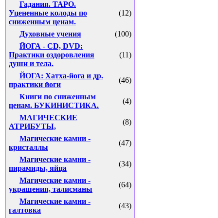
Гадания. ТАРО.
Уцененные колоды по
(12)
сниженным ценам.
Духовные учения
(100)
ЙОГА - CD, DVD:
Практики оздоровления
(11)
души и тела.
ЙОГА: Хатха-йога и др.
(46)
практики йоги
Книги по сниженным
(4)
ценам. БУКИНИСТИКА.
МАГИЧЕСКИЕ
(8)
АТРИБУТЫ,
Магические камни -
(47)
кристаллы
Магические камни -
(34)
пирамиды, яйца
Магические камни -
(64)
украшения, талисманы
Магические камни -
(43)
галтовка