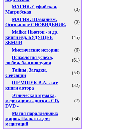
МАГИЯ. Суфийская,
(0)
Магрибская
МАГИЯ. Шаманизм.
(0)
Осознанное СНОВИДЕНИЕ.
Майкл Ньютон - и др.
книги изд. БУДУЩЕЕ
(45)
ЗЕМЛИ
Мистические истории
(6)
Психология успеха,
(61)
любви, благополучия
Тайны, Загадки,
(53)
Сенсации
ШЕМШУК В.А. - все
(32)
книги автора
Этническая музыка,
медитациия - диски - CD,
(7)
DVD -
Магия параллельных
миров. Плакаты для
(34)
медитаций.