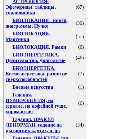
АСТРОЛОГИЯ.
Эфемериды, таблицы,
(67)
справочники
БИОЛОКАЦИЯ - книги,
(30)
диаграммы, Пучко
БИОЛОКАЦИЯ.
(51)
Маятники
БИОЛОКАЦИЯ. Рамки
(6)
БИОЭНЕРГЕТИКА.
(46)
Целительство. Долголетие
БИОЭНЕРГЕТКА.
Космоэнергетика, развитие
(7)
сверхспособностей
Боевые искусства
(1)
Гадания.
НУМЕРОЛОГИЯ, на
(6)
зеркале, на кофейной гуще,
хиромантия
Гадания. ОРАКУЛ
ЛЕНОРМАН, гадание на
(34)
цыганских картах, и др.
Гадания. ОРАКУЛЫ для