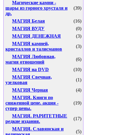
Магические камни -
шары из горного хрусталя и
(39)
др.
МАГИЯ Белая
(16)
МАГИЯ ВУДУ
(0)
МАГИЯ ДЕНЕЖНАЯ
(3)
МАГИЯ камней,
(3)
кристаллов и талисманов
МАГИЯ Любовная,
(6)
магия отношений
МАГИЯ на DVD
(10)
МАГИЯ Свечная,
(1)
узелковая
МАГИЯ Черная
(4)
МАГИЯ. Книги по
сниженной цене. акция -
(19)
супер цены.
МАГИЯ. РАРИТЕТНЫЕ
(17)
редкие издания.
МАГИЯ. Славянская и
(5)
ведическая