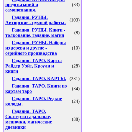
предсказаний и
(33)
самопознания.
Гадания. РУНЫ.
(103)
Авторские - ручной работы.
Гадания. РУНЫ. Книги -
(8)
толкование, гадание, магия
Гадания. РУНЫ. Наборы
из дерева и другие -
(10)
серийного производства
Гадания. ТАРО. Карты
Райдер Уэйт, Кроули и
(28)
книги
Гадания. ТАРО. КАРТЫ.
(231)
Гадания. ТАРО. Книги по
(34)
картам таро
Гадания. ТАРО. Редкие
(24)
колоды.
Гадания. ТАРО.
Скатерти гадальные,
(88)
мешочки, магические
дневники