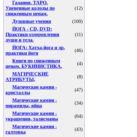
Гадания. ТАРО.
Уцененные колоды по
(12)
сниженным ценам.
Духовные учения
(100)
ЙОГА - CD, DVD:
Практики оздоровления
(11)
души и тела.
ЙОГА: Хатха-йога и др.
(46)
практики йоги
Книги по сниженным
(4)
ценам. БУКИНИСТИКА.
МАГИЧЕСКИЕ
(8)
АТРИБУТЫ,
Магические камни -
(47)
кристаллы
Магические камни -
(34)
пирамиды, яйца
Магические камни -
(64)
украшения, талисманы
Магические камни -
(43)
галтовка