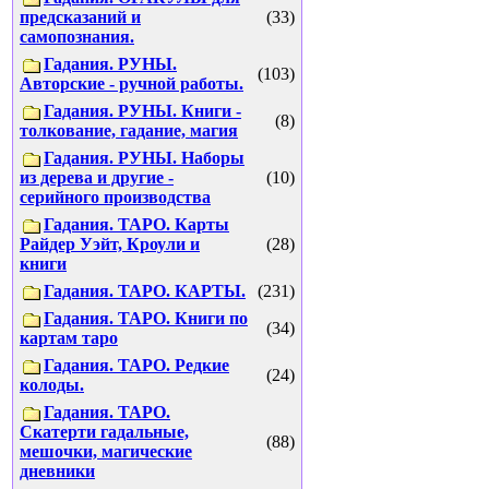
предсказаний и
(33)
самопознания.
Гадания. РУНЫ.
(103)
Авторские - ручной работы.
Гадания. РУНЫ. Книги -
(8)
толкование, гадание, магия
Гадания. РУНЫ. Наборы
из дерева и другие -
(10)
серийного производства
Гадания. ТАРО. Карты
Райдер Уэйт, Кроули и
(28)
книги
Гадания. ТАРО. КАРТЫ.
(231)
Гадания. ТАРО. Книги по
(34)
картам таро
Гадания. ТАРО. Редкие
(24)
колоды.
Гадания. ТАРО.
Скатерти гадальные,
(88)
мешочки, магические
дневники