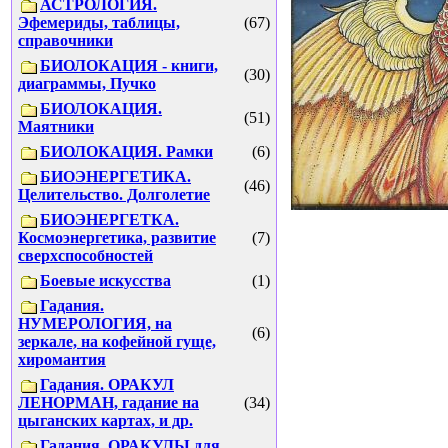
АСТРОЛОГИЯ.
Эфемериды, таблицы,
(67)
справочники
БИОЛОКАЦИЯ - книги,
(30)
диаграммы, Пучко
БИОЛОКАЦИЯ.
(51)
Маятники
БИОЛОКАЦИЯ. Рамки
(6)
БИОЭНЕРГЕТИКА.
(46)
Целительство. Долголетие
БИОЭНЕРГЕТКА.
Космоэнергетика, развитие
(7)
сверхспособностей
Боевые искусства
(1)
Гадания.
НУМЕРОЛОГИЯ, на
(6)
зеркале, на кофейной гуще,
хиромантия
Гадания. ОРАКУЛ
ЛЕНОРМАН, гадание на
(34)
цыганских картах, и др.
Гадания. ОРАКУЛЫ для