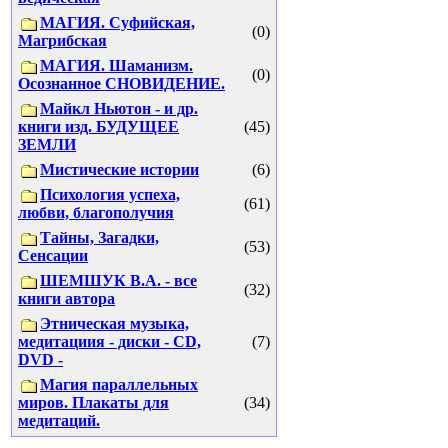
МАГИЯ. Суфийская,
(0)
Магрибская
МАГИЯ. Шаманизм.
(0)
Осознанное СНОВИДЕНИЕ.
Майкл Ньютон - и др.
книги изд. БУДУЩЕЕ
(45)
ЗЕМЛИ
Мистические истории
(6)
Психология успеха,
(61)
любви, благополучия
Тайны, Загадки,
(53)
Сенсации
ШЕМШУК В.А. - все
(32)
книги автора
Этническая музыка,
медитациия - диски - CD,
(7)
DVD -
Магия параллельных
миров. Плакаты для
(34)
медитаций.