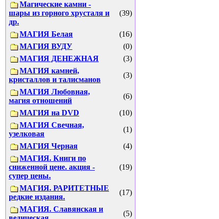
Магические камни -
шары из горного хрусталя и
(39)
др.
МАГИЯ Белая
(16)
МАГИЯ ВУДУ
(0)
МАГИЯ ДЕНЕЖНАЯ
(3)
МАГИЯ камней,
(3)
кристаллов и талисманов
МАГИЯ Любовная,
(6)
магия отношений
МАГИЯ на DVD
(10)
МАГИЯ Свечная,
(1)
узелковая
МАГИЯ Черная
(4)
МАГИЯ. Книги по
сниженной цене. акция -
(19)
супер цены.
МАГИЯ. РАРИТЕТНЫЕ
(17)
редкие издания.
МАГИЯ. Славянская и
(5)
ведическая