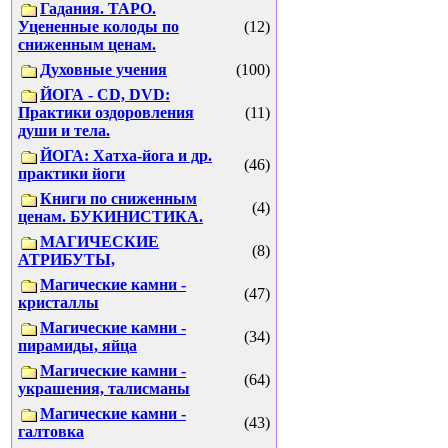
Гадания. ТАРО.
Уцененные колоды по
(12)
сниженным ценам.
Духовные учения
(100)
ЙОГА - CD, DVD:
Практики оздоровления
(11)
души и тела.
ЙОГА: Хатха-йога и др.
(46)
практики йоги
Книги по сниженным
(4)
ценам. БУКИНИСТИКА.
МАГИЧЕСКИЕ
(8)
АТРИБУТЫ,
Магические камни -
(47)
кристаллы
Магические камни -
(34)
пирамиды, яйца
Магические камни -
(64)
украшения, талисманы
Магические камни -
(43)
галтовка