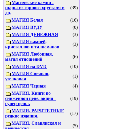
Магические камни -
шары из горного хрусталя и
(39)
др.
МАГИЯ Белая
(16)
МАГИЯ ВУДУ
(0)
МАГИЯ ДЕНЕЖНАЯ
(3)
МАГИЯ камней,
(3)
кристаллов и талисманов
МАГИЯ Любовная,
(6)
магия отношений
МАГИЯ на DVD
(10)
МАГИЯ Свечная,
(1)
узелковая
МАГИЯ Черная
(4)
МАГИЯ. Книги по
сниженной цене. акция -
(19)
супер цены.
МАГИЯ. РАРИТЕТНЫЕ
(17)
редкие издания.
МАГИЯ. Славянская и
(5)
ведическая