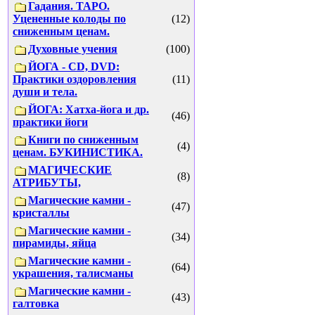
Гадания. ТАРО.
Уцененные колоды по
(12)
сниженным ценам.
Духовные учения
(100)
ЙОГА - CD, DVD:
Практики оздоровления
(11)
души и тела.
ЙОГА: Хатха-йога и др.
(46)
практики йоги
Книги по сниженным
(4)
ценам. БУКИНИСТИКА.
МАГИЧЕСКИЕ
(8)
АТРИБУТЫ,
Магические камни -
(47)
кристаллы
Магические камни -
(34)
пирамиды, яйца
Магические камни -
(64)
украшения, талисманы
Магические камни -
(43)
галтовка