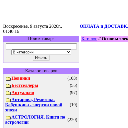
Воскресенье, 9 августа 2026г.,
ОПЛАТА и ДОСТАВК
01:40:16
Поиск товара
Каталог
//
Основы элек
Каталог товаров
Новинки
(103)
Бестселлеры
(55)
Актуально
(97)
Антарова, Ремизова-
Бабушкина - энергии новой
(19)
эпохи
АСТРОЛОГИЯ. Книги по
(220)
астрологии