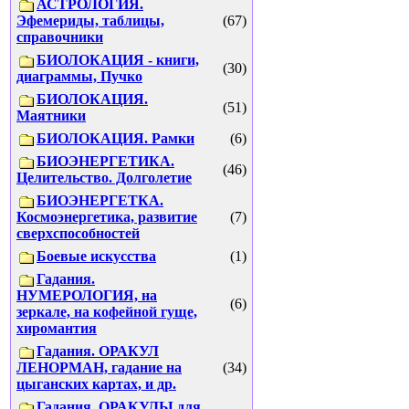
АСТРОЛОГИЯ.
Эфемериды, таблицы,
(67)
справочники
БИОЛОКАЦИЯ - книги,
(30)
диаграммы, Пучко
БИОЛОКАЦИЯ.
(51)
Маятники
БИОЛОКАЦИЯ. Рамки
(6)
БИОЭНЕРГЕТИКА.
(46)
Целительство. Долголетие
БИОЭНЕРГЕТКА.
Космоэнергетика, развитие
(7)
сверхспособностей
Боевые искусства
(1)
Гадания.
НУМЕРОЛОГИЯ, на
(6)
зеркале, на кофейной гуще,
хиромантия
Гадания. ОРАКУЛ
ЛЕНОРМАН, гадание на
(34)
цыганских картах, и др.
Гадания. ОРАКУЛЫ для