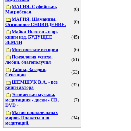
МАГИЯ. Суфийская,
(0)
Магрибская
МАГИЯ. Шаманизм.
(0)
Осознанное СНОВИДЕНИЕ.
Майкл Ньютон - и др.
книги изд. БУДУЩЕЕ
(45)
ЗЕМЛИ
Мистические истории
(6)
Психология успеха,
(61)
любви, благополучия
Тайны, Загадки,
(53)
Сенсации
ШЕМШУК В.А. - все
(32)
книги автора
Этническая музыка,
медитациия - диски - CD,
(7)
DVD -
Магия параллельных
миров. Плакаты для
(34)
медитаций.