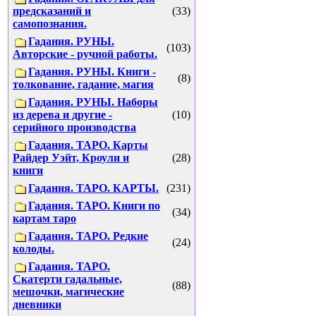
предсказаний и
(33)
самопознания.
Гадания. РУНЫ.
(103)
Авторские - ручной работы.
Гадания. РУНЫ. Книги -
(8)
толкование, гадание, магия
Гадания. РУНЫ. Наборы
из дерева и другие -
(10)
серийного производства
Гадания. ТАРО. Карты
Райдер Уэйт, Кроули и
(28)
книги
Гадания. ТАРО. КАРТЫ.
(231)
Гадания. ТАРО. Книги по
(34)
картам таро
Гадания. ТАРО. Редкие
(24)
колоды.
Гадания. ТАРО.
Скатерти гадальные,
(88)
мешочки, магические
дневники