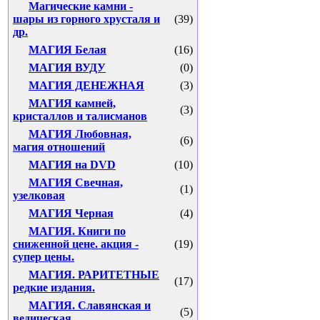
Магические камни -
шары из горного хрусталя и
(39)
др.
МАГИЯ Белая
(16)
МАГИЯ ВУДУ
(0)
МАГИЯ ДЕНЕЖНАЯ
(3)
МАГИЯ камней,
(3)
кристаллов и талисманов
МАГИЯ Любовная,
(6)
магия отношений
МАГИЯ на DVD
(10)
МАГИЯ Свечная,
(1)
узелковая
МАГИЯ Черная
(4)
МАГИЯ. Книги по
сниженной цене. акция -
(19)
супер цены.
МАГИЯ. РАРИТЕТНЫЕ
(17)
редкие издания.
МАГИЯ. Славянская и
(5)
ведическая