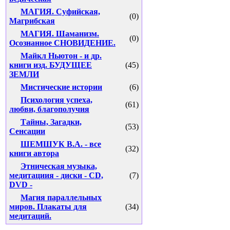
МАГИЯ. Суфийская,
(0)
Магрибская
МАГИЯ. Шаманизм.
(0)
Осознанное СНОВИДЕНИЕ.
Майкл Ньютон - и др.
книги изд. БУДУЩЕЕ
(45)
ЗЕМЛИ
Мистические истории
(6)
Психология успеха,
(61)
любви, благополучия
Тайны, Загадки,
(53)
Сенсации
ШЕМШУК В.А. - все
(32)
книги автора
Этническая музыка,
медитациия - диски - CD,
(7)
DVD -
Магия параллельных
миров. Плакаты для
(34)
медитаций.