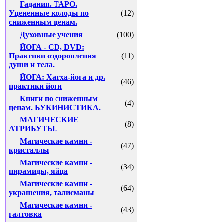
Гадания. ТАРО.
Уцененные колоды по
(12)
сниженным ценам.
Духовные учения
(100)
ЙОГА - CD, DVD:
Практики оздоровления
(11)
души и тела.
ЙОГА: Хатха-йога и др.
(46)
практики йоги
Книги по сниженным
(4)
ценам. БУКИНИСТИКА.
МАГИЧЕСКИЕ
(8)
АТРИБУТЫ,
Магические камни -
(47)
кристаллы
Магические камни -
(34)
пирамиды, яйца
Магические камни -
(64)
украшения, талисманы
Магические камни -
(43)
галтовка