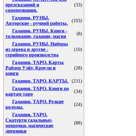
предсказаний и
(33)
самопознания.
Гадания. РУНЫ.
(103)
Авторские - ручной работы.
Гадания. РУНЫ. Книги -
(8)
толкование, гадание, магия
Гадания. РУНЫ. Наборы
из дерева и другие -
(10)
серийного производства
Гадания. ТАРО. Карты
Райдер Уэйт, Кроули и
(28)
книги
Гадания. ТАРО. КАРТЫ.
(231)
Гадания. ТАРО. Книги по
(34)
картам таро
Гадания. ТАРО. Редкие
(24)
колоды.
Гадания. ТАРО.
Скатерти гадальные,
(88)
мешочки, магические
дневники