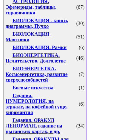
АСТРОЛОГИЯ.
Эфемериды, таблицы,
(67)
справочники
БИОЛОКАЦИЯ - книги,
(30)
диаграммы, Пучко
БИОЛОКАЦИЯ.
(51)
Маятники
БИОЛОКАЦИЯ. Рамки
(6)
БИОЭНЕРГЕТИКА.
(46)
Целительство. Долголетие
БИОЭНЕРГЕТКА.
Космоэнергетика, развитие
(7)
сверхспособностей
Боевые искусства
(1)
Гадания.
НУМЕРОЛОГИЯ, на
(6)
зеркале, на кофейной гуще,
хиромантия
Гадания. ОРАКУЛ
ЛЕНОРМАН, гадание на
(34)
цыганских картах, и др.
Гадания. ОРАКУЛЫ для