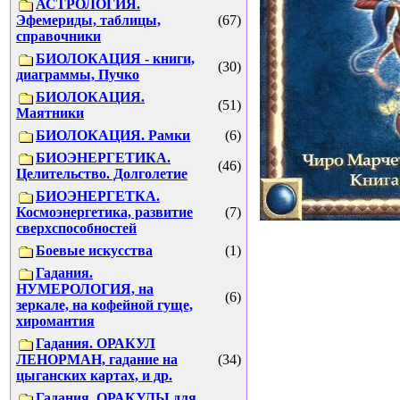
АСТРОЛОГИЯ.
Эфемериды, таблицы,
(67)
справочники
БИОЛОКАЦИЯ - книги,
(30)
диаграммы, Пучко
БИОЛОКАЦИЯ.
(51)
Маятники
БИОЛОКАЦИЯ. Рамки
(6)
БИОЭНЕРГЕТИКА.
(46)
Целительство. Долголетие
БИОЭНЕРГЕТКА.
Космоэнергетика, развитие
(7)
сверхспособностей
Боевые искусства
(1)
Гадания.
НУМЕРОЛОГИЯ, на
(6)
зеркале, на кофейной гуще,
хиромантия
Гадания. ОРАКУЛ
ЛЕНОРМАН, гадание на
(34)
цыганских картах, и др.
Гадания. ОРАКУЛЫ для