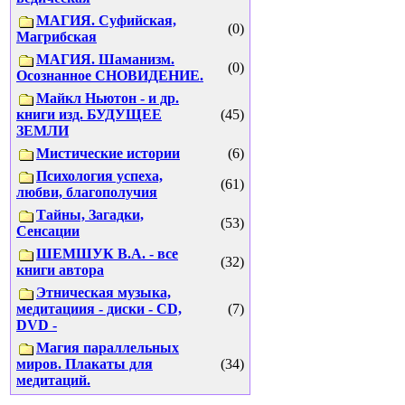
МАГИЯ. Суфийская,
(0)
Магрибская
МАГИЯ. Шаманизм.
(0)
Осознанное СНОВИДЕНИЕ.
Майкл Ньютон - и др.
книги изд. БУДУЩЕЕ
(45)
ЗЕМЛИ
Мистические истории
(6)
Психология успеха,
(61)
любви, благополучия
Тайны, Загадки,
(53)
Сенсации
ШЕМШУК В.А. - все
(32)
книги автора
Этническая музыка,
медитациия - диски - CD,
(7)
DVD -
Магия параллельных
миров. Плакаты для
(34)
медитаций.