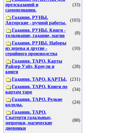
предсказаний и
(33)
самопознания.
Гадания. РУНЫ.
(103)
Авторские - ручной работы.
Гадания. РУНЫ. Книги -
(8)
толкование, гадание, магия
Гадания. РУНЫ. Наборы
из дерева и другие -
(10)
серийного производства
Гадания. ТАРО. Карты
Райдер Уэйт, Кроули и
(28)
книги
Гадания. ТАРО. КАРТЫ.
(231)
Гадания. ТАРО. Книги по
(34)
картам таро
Гадания. ТАРО. Редкие
(24)
колоды.
Гадания. ТАРО.
Скатерти гадальные,
(88)
мешочки, магические
дневники