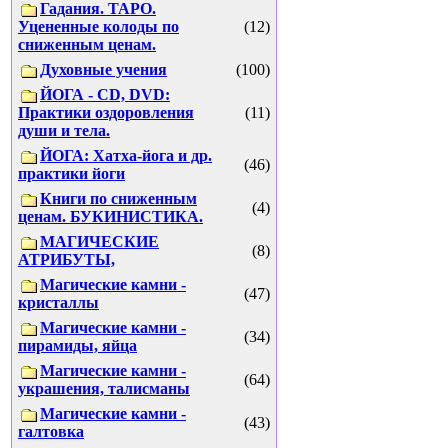
Гадания. ТАРО.
Уцененные колоды по
(12)
сниженным ценам.
Духовные учения
(100)
ЙОГА - CD, DVD:
Практики оздоровления
(11)
души и тела.
ЙОГА: Хатха-йога и др.
(46)
практики йоги
Книги по сниженным
(4)
ценам. БУКИНИСТИКА.
МАГИЧЕСКИЕ
(8)
АТРИБУТЫ,
Магические камни -
(47)
кристаллы
Магические камни -
(34)
пирамиды, яйца
Магические камни -
(64)
украшения, талисманы
Магические камни -
(43)
галтовка