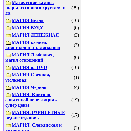
Магические камни -
шары из горного хрусталя и
(39)
др.
МАГИЯ Белая
(16)
МАГИЯ ВУДУ
(0)
МАГИЯ ДЕНЕЖНАЯ
(3)
МАГИЯ камней,
(3)
кристаллов и талисманов
МАГИЯ Любовная,
(6)
магия отношений
МАГИЯ на DVD
(10)
МАГИЯ Свечная,
(1)
узелковая
МАГИЯ Черная
(4)
МАГИЯ. Книги по
сниженной цене. акция -
(19)
супер цены.
МАГИЯ. РАРИТЕТНЫЕ
(17)
редкие издания.
МАГИЯ. Славянская и
(5)
ведическая