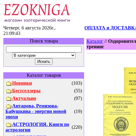
Четверг, 6 августа 2026г.,
ОПЛАТА и ДОСТАВК
21:09:43
Поиск товара
Каталог
//
Оздоровител
тренинг
Каталог товаров
Новинки
(103)
Бестселлеры
(55)
Актуально
(97)
Антарова, Ремизова-
Бабушкина - энергии новой
(19)
эпохи
АСТРОЛОГИЯ. Книги по
(220)
астрологии