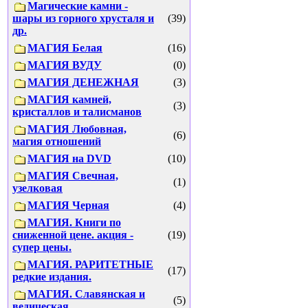
Магические камни -
шары из горного хрусталя и
(39)
др.
МАГИЯ Белая
(16)
МАГИЯ ВУДУ
(0)
МАГИЯ ДЕНЕЖНАЯ
(3)
МАГИЯ камней,
(3)
кристаллов и талисманов
МАГИЯ Любовная,
(6)
магия отношений
МАГИЯ на DVD
(10)
МАГИЯ Свечная,
(1)
узелковая
МАГИЯ Черная
(4)
МАГИЯ. Книги по
сниженной цене. акция -
(19)
супер цены.
МАГИЯ. РАРИТЕТНЫЕ
(17)
редкие издания.
МАГИЯ. Славянская и
(5)
ведическая