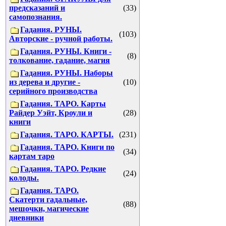
предсказаний и
(33)
самопознания.
Гадания. РУНЫ.
(103)
Авторские - ручной работы.
Гадания. РУНЫ. Книги -
(8)
толкование, гадание, магия
Гадания. РУНЫ. Наборы
из дерева и другие -
(10)
серийного производства
Гадания. ТАРО. Карты
Райдер Уэйт, Кроули и
(28)
книги
Гадания. ТАРО. КАРТЫ.
(231)
Гадания. ТАРО. Книги по
(34)
картам таро
Гадания. ТАРО. Редкие
(24)
колоды.
Гадания. ТАРО.
Скатерти гадальные,
(88)
мешочки, магические
дневники