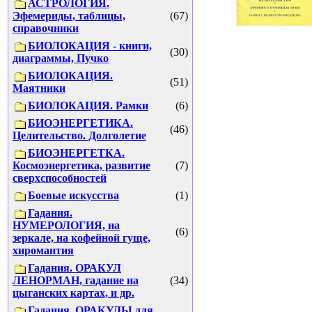
АСТРОЛОГИЯ.
Эфемериды, таблицы,
(67)
справочники
БИОЛОКАЦИЯ - книги,
(30)
диаграммы, Пучко
БИОЛОКАЦИЯ.
(51)
Маятники
БИОЛОКАЦИЯ. Рамки
(6)
БИОЭНЕРГЕТИКА.
(46)
Целительство. Долголетие
БИОЭНЕРГЕТКА.
Космоэнергетика, развитие
(7)
сверхспособностей
Боевые искусства
(1)
Гадания.
НУМЕРОЛОГИЯ, на
(6)
зеркале, на кофейной гуще,
хиромантия
Гадания. ОРАКУЛ
ЛЕНОРМАН, гадание на
(34)
цыганских картах, и др.
Гадания. ОРАКУЛЫ для