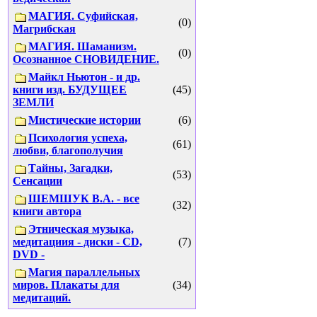
МАГИЯ. Суфийская,
(0)
Магрибская
МАГИЯ. Шаманизм.
(0)
Осознанное СНОВИДЕНИЕ.
Майкл Ньютон - и др.
книги изд. БУДУЩЕЕ
(45)
ЗЕМЛИ
Мистические истории
(6)
Психология успеха,
(61)
любви, благополучия
Тайны, Загадки,
(53)
Сенсации
ШЕМШУК В.А. - все
(32)
книги автора
Этническая музыка,
медитациия - диски - CD,
(7)
DVD -
Магия параллельных
миров. Плакаты для
(34)
медитаций.