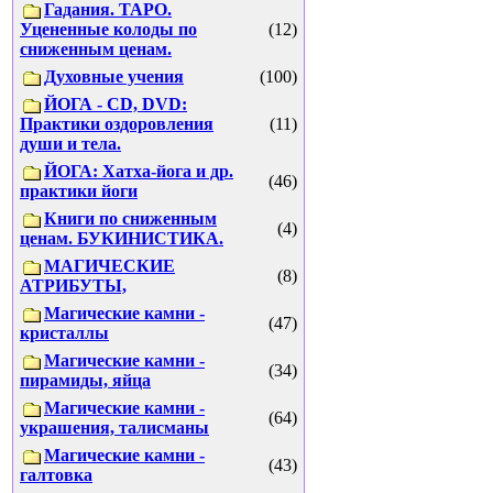
Гадания. ТАРО.
Уцененные колоды по
(12)
сниженным ценам.
Духовные учения
(100)
ЙОГА - CD, DVD:
Практики оздоровления
(11)
души и тела.
ЙОГА: Хатха-йога и др.
(46)
практики йоги
Книги по сниженным
(4)
ценам. БУКИНИСТИКА.
МАГИЧЕСКИЕ
(8)
АТРИБУТЫ,
Магические камни -
(47)
кристаллы
Магические камни -
(34)
пирамиды, яйца
Магические камни -
(64)
украшения, талисманы
Магические камни -
(43)
галтовка